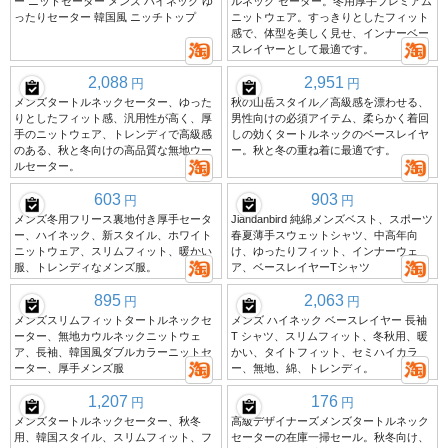
ー ニットセーター メンズ ハイネック ゆ
ルネック セーター。冬用厚手プレミアム
ったりセーター 韓国風 ニッチトップ
ニットウェア。すっきりとしたフィット
感で、体型を美しく見せ、インナーベー
スレイヤーとして最適です。
2,088
2,951
円
円
メンズタートルネックセーター、ゆった
秋の山岳スタイル／高級感を漂わせる、
りとしたフィット感、汎用性が高く、厚
男性向けの必須アイテム、柔らかく着回
手のニットウェア、トレンディで高級感
しの効くタートルネックのベースレイヤ
のある、秋と冬向けの高品質な無地ウー
ー。秋と冬の重ね着に最適です。
ルセーター。
603
903
円
円
メンズ冬用フリース裏地付き厚手セータ
Jiandanbird 純綿メンズベスト、スポーツ
ー、ハイネック、新スタイル、ホワイト
春夏薄手スウェットシャツ、中高年向
ニットウェア、スリムフィット、暖かい
け、ゆったりフィット、インナーウェ
服、トレンディなメンズ服。
ア、ベースレイヤーTシャツ
895
2,063
円
円
メンズスリムフィットタートルネックセ
メンズ ハイネック ベースレイヤー 長袖
ーター、無地カウルネックニットウェ
T シャツ、スリムフィット、冬秋用、暖
ア、長袖、韓国風ダブルカラーニットセ
かい、タイトフィット、セミハイカラ
ーター、厚手メンズ服
ー、無地、綿、トレンディ。
1,207
176
円
円
メンズタートルネックセーター、秋冬
高級デザイナーズメンズタートルネック
用、韓国スタイル、スリムフィット、フ
セーターの在庫一掃セール。秋冬向け、