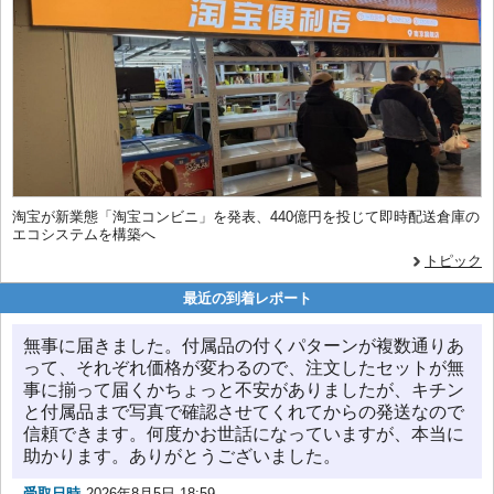
淘宝が新業態「淘宝コンビニ」を発表、440億円を投じて即時配送倉庫の
エコシステムを構築へ
トピック
最近の到着レポート
無事に届きました。付属品の付くパターンが複数通りあ
って、それぞれ価格が変わるので、注文したセットが無
事に揃って届くかちょっと不安がありましたが、キチン
と付属品まで写真で確認させてくれてからの発送なので
信頼できます。何度かお世話になっていますが、本当に
助かります。ありがとうございました。
受取日時
2026年8月5日 18:59