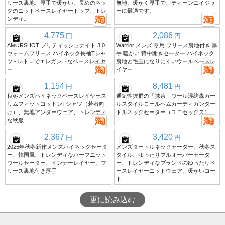
リース裏地、厚手で暖かい、長めのネッ
無地、暖かく厚手で、ティーンエイジャ
クのニットベースレイヤートップ、トレ
ーに最適です。
ンディ。
4,775
2,086
円
円
AMORSHOT ブリティッシュナイト 3.0
Warrior メンズ 冬用 フリース裏地付き 厚
ウォームフリース ハイネック長袖Tシャ
手 暖かい 背中開きセーター ハイネック
ツ - レトロでエレガントなベースレイヤ
裏地と毛玉になりにくいウールベースレ
ー
イヤー
1,154
8,481
円
円
秋冬メンズハイネックベースレイヤース
通気性抜群の「抹茶」ウール混紡森ガー
リムフィットコットンTシャツ（若者向
ルスタイルロールヘムカーディガンター
け）、無地アンダーウェア、トレンディ
トルネックセーター（ユニセックス）
な秋服
2,367
3,420
円
円
2025年秋冬新作メンズハイネックセータ
メンズタートルネックセーター、秋冬ス
ー、韓国風、トレンディなハーフニット
タイル、ゆったりプルオーバーセータ
ウールセーター、インナーレイヤー、フ
ー、トレンディなブランドのゆったりベ
リース裏地付き厚手
ースレイヤーニットウェア、暖かいコー
ト
更に読み込む