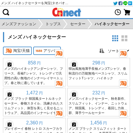
メンズ ハイネックセーターを淘宝(タオバオ)・天猫・アリババから個人輸入・購入代行
メンズファッション
トップス
セーター
ハイネックセーター
メンズ ハイネックセーター
淘宝/天猫
アリババ
858
298
円
円
メンズのハイネックアンダーシャツ、フ
韓国風無地薄手長袖メンズTシャツ、春
リース、長袖Tシャツ。トレンディで汎
秋流行の万能無地ベースシャツ、スリム
用性の高い無地のインナーレイヤートッ
フィットTシャツ、ハイネック
プ。春と秋に適しています。
1,472
232
円
円
メンズ ブラック 韓国風タートルネック
メンズハイネックセーター、秋冬新作、
セーター、春物スタイル、洗練されたス
スリムフィット、インナー、ニットウェ
リムフィット、体型を美しく見せるニッ
ア、韓国風、トレンディ、着回し力抜
トウェア、高品質のインナーレイヤー。
群、薄手ウールセーター
2,360
1,456
円
円
プレイボーイ 春秋 レトロ スカーフカラ
メンズ ブラック スリムフィット タート