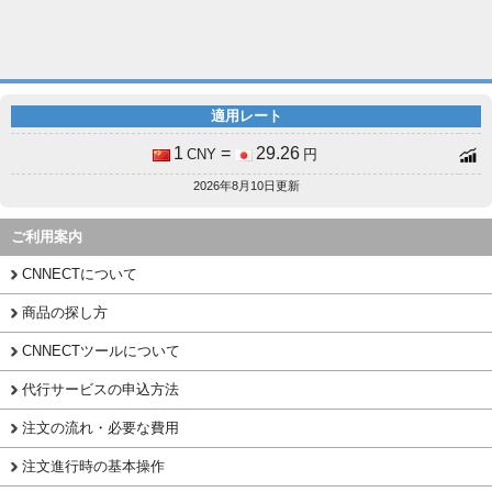
適用レート
1
=
29.26
CNY
円
2026年8月10日更新
ご利用案内
CNNECTについて
商品の探し方
CNNECTツールについて
代行サービスの申込方法
注文の流れ・必要な費用
注文進行時の基本操作