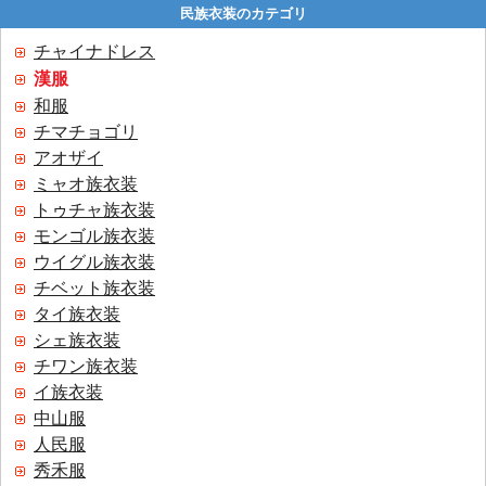
民族衣装のカテゴリ
チャイナドレス
漢服
和服
チマチョゴリ
アオザイ
ミャオ族衣装
トゥチャ族衣装
モンゴル族衣装
ウイグル族衣装
チベット族衣装
タイ族衣装
シェ族衣装
チワン族衣装
イ族衣装
中山服
人民服
秀禾服