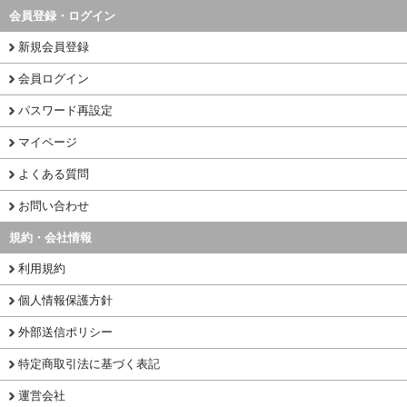
会員登録・ログイン
新規会員登録
会員ログイン
パスワード再設定
マイページ
よくある質問
お問い合わせ
規約・会社情報
利用規約
個人情報保護方針
外部送信ポリシー
特定商取引法に基づく表記
運営会社