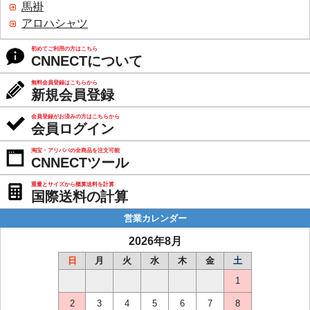
馬褂
アロハシャツ
初めてご利用の方はこちら
CNNECTについて
無料会員登録はこちらから
新規会員登録
会員登録がお済みの方はこちらから
会員ログイン
淘宝・アリババの全商品を注文可能
CNNECTツール
重量とサイズから概算送料を計算
国際送料の計算
営業カレンダー
2026年8月
日
月
火
水
木
金
土
1
2
3
4
5
6
7
8