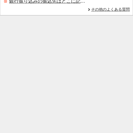
銀行振り込みの振込先はどこに記載されていますか？
その他のよくある質問