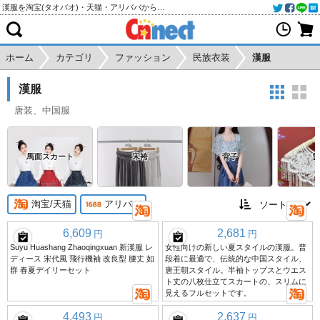
漢服を淘宝(タオバオ)・天猫・アリババから個人輸入・購入代行
ホーム
カテゴリ
ファッション
民族衣装
漢服
漢服
唐装、中国服
馬面スカート
宋袴
背子
雲
淘宝/天猫
アリババ
6,609
2,681
円
円
Suyu Huashang Zhaoqingxuan 新漢服 レ
女性向けの新しい夏スタイルの漢服。普
ディース 宋代風 飛行機袖 改良型 腰丈 如
段着に最適で、伝統的な中国スタイル、
群 春夏デイリーセット
唐王朝スタイル。半袖トップスとウエス
ト丈の八枚仕立てスカートの、スリムに
見えるフルセットです。
4,493
2,637
円
円