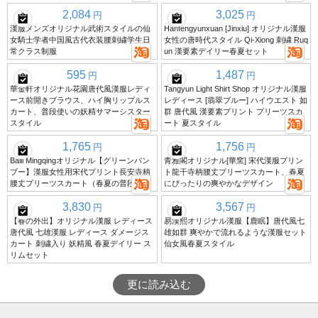
2,084
3,025
円
円
漢服メンズオリジナル武術スタイルの仙
Hanfengyunxuan [Jinxiu] オリジナル漢服
女騎士学者中国風古代衣装腰刺繍学生日
女性の唐時代スタイル Qi-Xiong 刺繍 Ruq
常クラス制服
un 漢要素デイリー春夏セット
595
1,487
円
円
華金軒オリジナル花園唐代風漢服レディ
Tangyun Light Shirt Shop オリジナル漢服
ース前開きブラウス、ハイ胸リップルス
レディース [翡翠ブルー] ハイウエスト 如
カート、普段使いの妖精サマーシスター
群 唐代風 漢要素プリント プリーツスカ
スタイル
ート 夏スタイル
1,765
1,756
円
円
Baili Mingqingオリジナル【グリーンバン
青雅閣オリジナル[華窯] 宋代漢服プリン
ブー】漢服女性用宋代プリント長安寺柄
ト龍干寺柄腰丈プリーツスカート、春夏
腰丈プリーツスカート（春夏の普段着）
にぴったりの爽やかなデザイン
3,830
3,567
円
円
【春の外出】オリジナル漢服 レディース
易漢熙オリジナル漢服【鹿眠】唐代風七
唐代風 七雄漢服 レディース ダメージス
雄如群 爽やかで流れるような漢服セット
カート 刺繍入り 妖精風 春夏デイリー ス
仙女風春夏スタイル
リムセット
更に読み込む