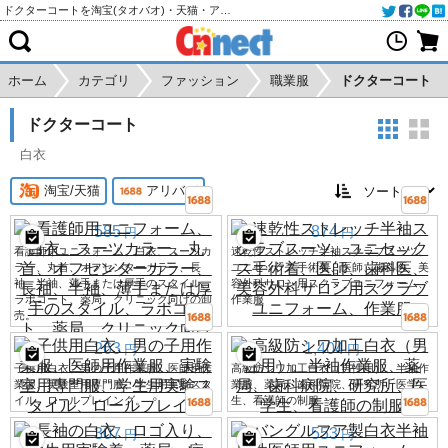
ドクターコートを淘宝(タオバオ)・天猫・アリババから個人輸入・購入代行
ホーム
カテゴリ
ファッション
職業服
ドクターコート
ドクターコート
白衣
淘宝/天猫
アリババ
585
874
円
円
看護師用ユニフォーム、白衣、スーツカ
速乾性ストレッチ半袖スクラブスーツ、
ラー、丸首、オフセンターカラー、長
ユニセックス手術着、医師、歯科医、美
袖、半袖、薄手または厚手のスタイル、
容外科サロン用スクラブユニフォーム、
ラボコート、薬局、クリニック向けの卸
作業服
売。
263
1,404
円
円
子供用白衣、男の子用作業服、医師用作
高級防シワ加工白衣（男性用）、半袖作
業服、実験室用専門服、学生用実験スタ
業服、薬局、歯科病院、研究所、医学
イル、ロールプレイング。
生、看護師の制服
307
553
円
円