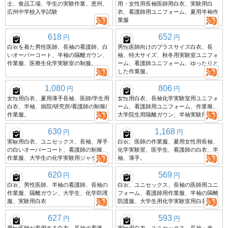
士、食品工場、学生の実験作業、恵州、
用・女性用長袖医師用白衣、実験用白
広州中学校入学試験
衣、看護師用ユニフォーム、夏用半袖作
業服
618
652
円
円
白衣を着た男性医師、長袖の看護師、白
男性医師向けのプラスサイズ白衣、長
いオーバーコート、半袖の隔離ガウン、
袖、特大サイズ、秋冬用実験室ユニフォ
作業服、医療生化学実験室の制服。
ーム、看護師ユニフォーム、ゆったりと
した作業服。
1,080
806
円
円
女性用白衣、夏用薄手長袖、医師/学生用
女性用白衣、長袖化学実験室用ユニフォ
白衣、半袖、病院/研究所/看護師の制服/
ーム、看護師用ユニフォーム、作業服、
作業服。
大学院生用隔離ガウン、半袖実験用白衣
630
1,168
円
円
実験用白衣、ユニセックス、長袖、厚手
白衣、医師の作業服、夏用女性用長袖、
の白いオーバーコート、看護師の制服、
化学実験室、医学生、看護師の白衣、半
作業服、大学生の化学実験用ジャケット
袖、薄手。
620
569
円
円
白衣、男性医師、半袖の看護師、長袖の
白衣、ユニセックス、長袖の医師用ユニ
作業服、隔離ガウン、大学生、化学防護
フォーム、看護師用作業服、半袖の隔離
服、実験用白衣
防護服、大学生用化学実験室用白衣。
627
593
円
円