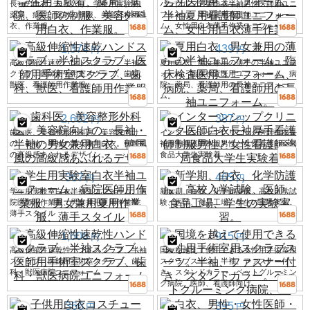
長袖の白衣、ロゴ入り、学生用実験着、
バングルフア製白衣半袖男性医師用ユニ
薬局、病院、医師の制服、美容外科用白
フォーム、半袖夏用看護師ユニフォー
衣、作業服。
ム、女性用白衣薄手作業ユニフォーム
1,374
439
円
円
高級伸縮性速乾ハンドスクラブ、半袖ス
夏用白衣、男女兼用の薄手の半袖ユニフ
クラブ、医師用手術室スクラブ、歯科、
ォーム、臨床検査医用ユニフォーム、病
獣医、看護師用作業服
院、薬局、看護師用の長袖ユニフォー
ム。
2,602
387
円
円
歯科医、美容整形外科医、美容院向け
インターンシップクリニック医師白衣長
の、長袖・半袖の男女兼用白衣。韓国風
袖厚手看護師制服男性と女性看護師薬局
の高級感あふれるデザイン。
食品大学生実験着
367
465
円
円
学生用実験室白衣半袖ユニフォーム、病
新学期、白衣、化学防護服、高校入学試
院医師用作業服、男女兼用夏用作業服、
験、医師、食品工場、学生の実験実習。
薄手スタイル
1,608
915
円
円
高級伸縮性速乾性ハンドスクラブ、半袖
国境を越えて使用できる女性用手術室用
スクラブ、医師用手術室スクラブ、歯
スクラブスーツ。半袖、ファスナー付
科・獣医病院ユニフォーム
き、スタンドカラー。ペットグルーミン
グ病院、医師、看護師向け。
366
395
円
円