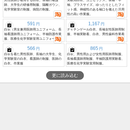
男性医師が着用する白衣、長袖の看護
実験用白衣、ユニセックス、長袖・半
師、大学生の研修用制服、隔離ガウン、
袖、プラスサイズ、ゆったりとしたフィ
化学実験室の制服、病院の制服。
ット感、伸縮性のある袖口を備えた汎用
性の高い作業服。
591
1,167
円
円
白衣（男女兼用医師用ユニフォーム、長
ナイチンゲール白衣、長袖女性医師用制
袖看護師用ユニフォーム、半袖防護作業
服、半袖実験着、白衣、男性歯科作業着
服、医療生化学実験室用ユニフォーム）
566
865
円
円
白衣を着た男性医師、長袖の大学生、化
白衣、男性用および女性用医師用制服、
学実験室の白衣、看護師の制服、医師の
長袖看護師用制服、半袖防護用実験着、
白衣、作業服
医療生化学実験室用制服。
更に読み込む