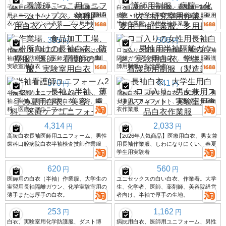
子供用白衣コスチューム、看護師ごっこ
白衣、男性・女性医師・看護師用制服、
用ユニフォームトップス、幼稚園児用白
病院・化学・大学研究室用作業服、夏用
衣パフォーマンス衣装、プロ用手術着
半袖作業服、冬用長袖作業服
395
506
円
円
作業場、食品加工工場、製粉所向けの長
ロゴ入りの女性用長袖白衣、男性用半袖
袖白衣、防塵服、医師・看護師の制服、
隔離ガウン、実験用白衣、学生服、看護
実験室用白衣
師用制服（製造業者）。
570
441
円
円
半袖看護師ユニフォーム2点セット、長
長袖白衣、大学生用白衣、ロゴ入り、男
袖と半袖、薄手の夏用白衣、美容、歯
女兼用スリムフィット、実験室用食品白
科、医療ケアユニフォーム
衣作業服
4,314
2,033
円
円
高級白衣長袖医師用ユニフォーム、男性
【2026年人気商品】医療用白衣、男女兼
歯科口腔病院白衣半袖検査技師作業服
用長袖作業服、しわになりにくい、春夏
学生用実験着
620
560
円
円
医師用の白衣（半袖）作業服、大学生の
ユニセックスの白い白衣、作業着。大学
実習用長袖隔離ガウン、化学実験室用の
生、化学者、医師、薬剤師、美容院経営
薄手または厚手の白衣。
者向け。半袖で厚手の生地。
253
1,162
円
円
白衣、実験室用化学防護服、ダスト博
病院用白衣、医師用ユニフォーム、男性