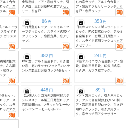
、アルミ合金
金製窓錠、ドア・窓錠ラッチ、引
らの窓ラッチ、アルミ合金製ド
ロック、ス
き戸錠、三日月型PVC窓アクセサ
ア・窓用アクセサリーラッチ、引
クル。
リー、引き戸
き戸・窓用ラッチ
86
353
円
円
古風アルミニウ
三日月型窓ロック、チャイルドセ
旧式のステンレス製スライドドア
 スライドド
ーフティロック、スライド式窓/ド
ロック、PVC製窓ロック、アルミ
チ ガラスス
アリミッター、窓固定具、窓クリ
合金製ドア・窓用三日月型ロッ
ップ。
ク、スライド窓用フックロックア
クセサリー
382
241
円
円
鋼製の旧式
PVC窓、アルミ合金ドア、引き違
80型アルミニウム合金製ドア・窓
チ、左右調
い窓、窓のラッチ/フック用のステ
錠、龍山三日月錠、60穴旧式窓、
戸・窓ロッ
ンレス製三日月型ロック4個セット
引き戸、ガラス錠フック。
ック
448
89
円
円
4個セット、
【10個入り】双方向調整可能ステ
ドア・窓用ロック、引き戸用ロッ
ロック、ス
ンレススチール製三日月型ロック
ク、アルミ合金製およびPVC製ド
ック、スラ
穴間隔55mm、ブラック/グレー/シ
ア・窓用三日月型ロック、引き戸
ロックアク
ャンパン/コーヒー/シルバー
用ロックラッチ、引き戸用フッ
ク、窓ラッチ用アクセサリー