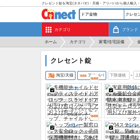
クレセント錠を淘宝(タオバオ)・天猫・アリババから個人輸入
カテゴリ
ブランド
ホーム
カテゴリ
家電/住宅設備
クレセント錠
-
淘宝/天猫
アリババ
18
301
円
円
多機能チャイルドセーフティスラ
家庭用防錆ユニバーサ
イドドアロック、スライドドアお
南京錠、防水南京錠、
よび窓ロック、ドアおよび窓プッ
型キーロック、家庭用
シュストップ、チャイルドセーフ
ゲートロック
ティロック、窓保護ロック
242
467
円
円
トップバレー製窓ロック安全ロッ
304ステンレス鋼製
ク、子供保護機能付き、穴あけ不
防犯窓錠、貫通式錠、