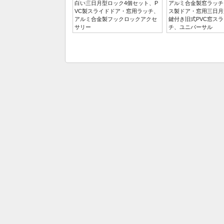
白い三日月型ロック4個セット、P
アルミ合金製窓ラッチ
VC製スライドドア・窓用ラッチ、
ス製ドア・窓用三日月
アルミ合金製フックロックアクセ
鍵付き旧式PVC窓ス
サリー
チ、ユニバーサル