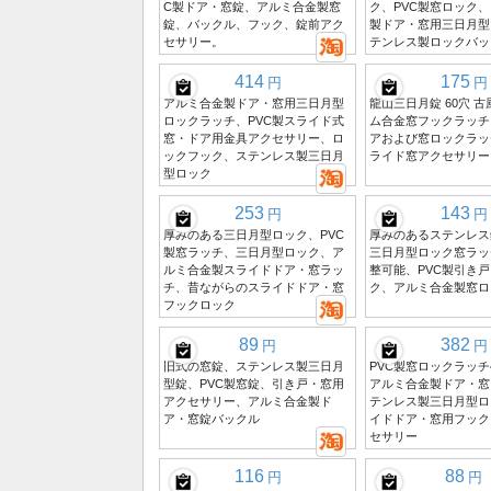
C製ドア・窓錠、アルミ合金製窓
ク、PVC製窓ロック
錠、バックル、フック、錠前アク
製ドア・窓用三日月型
セサリー。
テンレス製ロックバッ
414
175
円
円
アルミ合金製ドア・窓用三日月型
龍山三日月錠 60穴 
ロックラッチ、PVC製スライド式
ム合金窓フックラッチ
窓・ドア用金具アクセサリー、ロ
アおよび窓ロックラッ
ックフック、ステンレス製三日月
ライド窓アクセサリー
型ロック
253
143
円
円
厚みのある三日月型ロック、PVC
厚みのあるステンレス
製窓ラッチ、三日月型ロック、ア
三日月型ロック窓ラッ
ルミ合金製スライドドア・窓ラッ
整可能、PVC製引き
チ、昔ながらのスライドドア・窓
ク、アルミ合金製窓ロ
フックロック
89
382
円
円
旧式の窓錠、ステンレス製三日月
PVC製窓ロックラッチ
型錠、PVC製窓錠、引き戸・窓用
アルミ合金製ドア・窓
アクセサリー、アルミ合金製ド
テンレス製三日月型ロ
ア・窓錠バックル
イドドア・窓用フック
セサリー
116
88
円
円