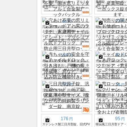
要、開き窓リミッター、アルミ合
業用錠、メーターボッ
金製窓ロックバックル
給します。
44
23
円
円
穴あけ不要の窓リミッター、ドア
卸売りの開き窓スライ
と窓のラッチ、家庭用チャイルド
リミットブロックロッ
シート、プッシュプル式ドアロッ
クリミッター、バック
ク、盗難防止用三日月型ロック
ート、アルミ合金製ス
および窓ロック
129
82
円
円
赤ちゃんの安全を守るチャイルド
チャイルドロック、引
ロック。引き出し、戸棚の扉、冷
ク、窓ロック、ドア・
蔵庫、窓など、挟み込み防止機能
ャー、安全ロック、子
付きのものが含まれます。
品、窓用安全ロック
292
34
円
円
三日月型原子錠、汎用錠ヘッド、
窓ロック、見えないス
ドア錠、家庭用小型サイズ、昔な
不正開封防止、ドリル
がらの純銅製シリンダー錠、南京
イドドア、子供に優し
錠。
る窓の安全および盗難
置
176
95
円
円
ステンレス製三日月型錠、旧式PV
韓国風三日月型ドア・