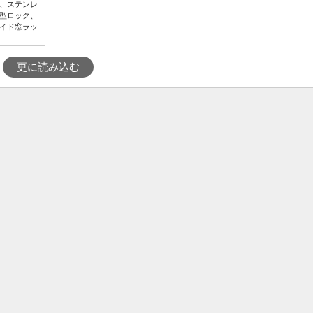
、ステンレ
型ロック、
ライド窓ラッ
更に読み込む