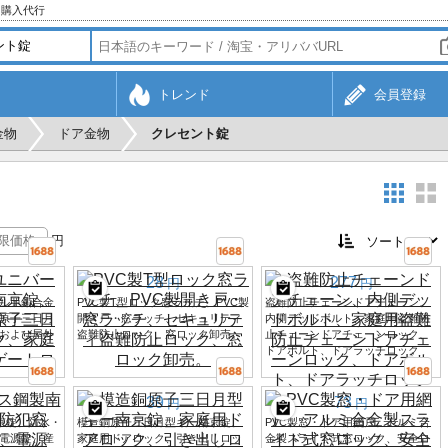
・購入代行
トレンド
会員登録
金物
ドア金物
クレセント錠
円
28
277
円
円
ル亜鉛合金
PVC製T型ロック窓ラッチ、PVC製
盗難防止チェーンドアチェーン、
原子三日月
開き戸・窓ラッチ、セキュリティ
内側デッドボルト、家庭用盗難防
および屋外
盗難防止ロック、窓ロック卸売。
止チェーンドアチェーンロック、
ドアボルト、ドアラッチロック
39
73
円
円
南京錠、防水・
模造銅原子三日月型キー南京錠、
PVC製窓・ドア用網戸、アルミ合
電源錠、産
家庭用ドアロック、引き出しロッ
金製スライド式窓ロック、安全ロ