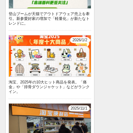
登山ブームが天猫でアウトドアウェア売上を牽
引。新参愛好家の増加で「軽量化」が新たなト
レンドに。
2026/1/2
淘宝、2025年の10大ヒット商品を発表。「痛
金」や「排骨ダウンジャケット」などがランク
イン。
2025/11/1