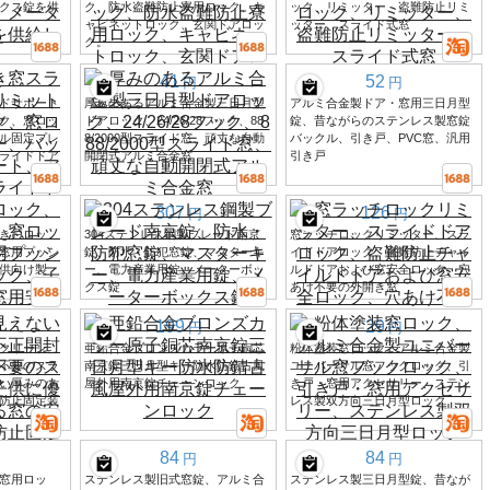
クス錠を供
ク、防水盗難防止寮用ロック、キ
ック、リミッター、盗難防止リミ
ャビネットロック、玄関ドアロッ
ッター、スライド式窓
ク。
41
52
円
円
ドサポート
厚みのあるアルミ合金製三日月型
アルミ合金製ドア・窓用三日月型
ク、窓ロッ
ドアロック、24/26/28フック、88
錠、昔ながらのステンレス製窓錠
ル固定プレ
8/2000型スライド窓、頑丈な自動
バックル、引き戸、PVC窓、汎用
ライドドア
開閉式アルミ合金窓
引き戸
307
126
円
円
き戸ロッ
304ステンレス鋼製ブレード南京
窓ラッチロックリミッター、スラ
窓用プッシ
錠、防水・防犯窓錠、マスターキ
イドドアロック、盗難防止チャイ
供向け製
ー、電力産業用錠、メーターボッ
ルドドアおよび窓安全ロック、穴
クス錠
あけ不要の外開き窓
199
29
円
円
クリーン、
亜鉛合金ブロンズカラー原子銅芯
粉体塗装窓ロック、アルミ合金製
不要のスラ
南京錠三日月型キー防水防錆古風
ユニバーサル窓フックロック、引
い厚みのあ
屋外用南京錠チェーンロック
き戸・窓用アクセサリー、ステン
防止固定装
レス製双方向三日月型ロック
84
84
円
円
窓用ロッ
ステンレス製旧式窓錠、アルミ合
ステンレス製三日月型錠、昔なが