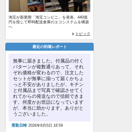
淘宝が新業態「淘宝コンビニ」を発表、440億
円を投じて即時配送倉庫のエコシステムを構築
へ
トピック
最近の到着レポート
無事に届きました。付属品の付く
パターンが複数通りあって、それ
ぞれ価格が変わるので、注文した
セットが無事に揃って届くかちょ
っと不安がありましたが、キチン
と付属品まで写真で確認させてく
れてからの発送なので信頼できま
す。何度かお世話になっています
が、本当に助かります。ありがと
うございました。
受取日時
2026年8月5日 18:59