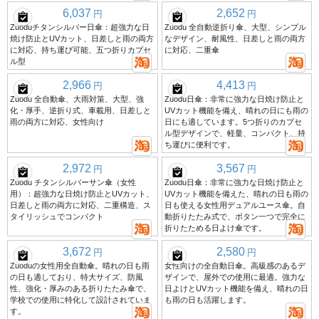
6,037
2,652
円
円
Zuoduチタンシルバー日傘：超強力な日
Zuodu 全自動逆折り傘、大型、シンプル
焼け防止とUVカット、日差しと雨の両方
なデザイン、耐風性、日差しと雨の両方
に対応、持ち運び可能、五つ折りカプセ
に対応、二重傘
ル型
2,966
4,413
円
円
Zuodu 全自動傘、大雨対策、大型、強
Zuodu日傘：非常に強力な日焼け防止と
化・厚手、逆折り式、車載用、日差しと
UVカット機能を備え、晴れの日にも雨の
雨の両方に対応、女性向け
日にも適しています。5つ折りのカプセ
ル型デザインで、軽量、コンパクト、持
ち運びに便利です。
2,972
3,567
円
円
Zuodu チタンシルバーサン傘（女性
Zuodu日傘：非常に強力な日焼け防止と
用）：超強力な日焼け防止とUVカット、
UVカット機能を備えた、晴れの日も雨の
日差しと雨の両方に対応、二重構造、ス
日も使える女性用デュアルユース傘。自
タイリッシュでコンパクト
動折りたたみ式で、ボタン一つで完全に
折りたためる日よけ傘です。
3,672
2,580
円
円
Zuoduの女性用全自動傘。晴れの日も雨
女性向けの全自動日傘。高級感のあるデ
の日も適しており、特大サイズ、防風
ザインで、屋外での使用に最適。強力な
性、強化・厚みのある折りたたみ傘で、
日よけとUVカット機能を備え、晴れの日
学校での使用に特化して設計されていま
も雨の日も活躍します。
す。