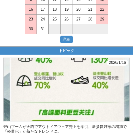
16
17
18
19
20
21
22
23
24
25
26
27
28
29
30
31
トピック
2026/1/16
登山ブームが天猫でアウトドアウェア売上を牽引。新参愛好家の増加で
「軽量化」が新たなトレンドに。