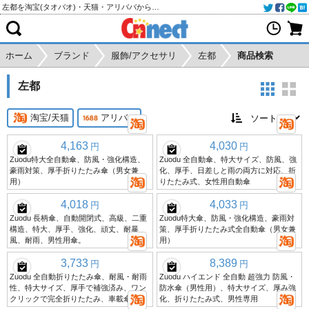
左都を淘宝(タオバオ)・天猫・アリババから個人輸入・購入代行
ホーム
ブランド
服飾/アクセサリ
左都
商品検索
左都
淘宝/天猫
アリババ
4,163
4,030
円
円
Zuodu特大全自動傘、防風・強化構造、
Zuodu 全自動傘、特大サイズ、防風、強
豪雨対策、厚手折りたたみ傘（男女兼
化、厚手、日差しと雨の両方に対応、折
用）
りたたみ式、女性用自動傘
4,018
4,033
円
円
Zuodu 長柄傘、自動開閉式、高級、二重
Zuodu特大傘、防風・強化構造、豪雨対
構造、特大、厚手、強化、頑丈、耐暴
策、厚手折りたたみ式全自動傘（男女兼
風、耐雨、男性用傘。
用）
3,733
8,389
円
円
Zuodu 全自動折りたたみ傘、耐風・耐雨
Zuodu ハイエンド 全自動 超強力 防風・
性、特大サイズ、厚手で補強済み、ワン
防水傘（男性用）、特大サイズ、厚み強
クリックで完全折りたたみ、車載傘
化、折りたたみ式、男性専用