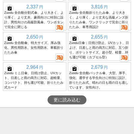
2,337
3,816
円
円
Zuodu 全自動分割式傘、より大きく、よ
Zuodu 全自動折りたたみ傘、より大き
り厚く、より丈夫、豪雨向けに特別に設
く、より厚く、より丈夫な高級メンズ折
計、男性向けの高級防風傘、ワンボタン
りたたみ傘、ワンクリックで完全に折り
で完全に閉じる
たたみ、車専用設計
2,650
2,655
円
円
Zuodu 全自動傘、特大サイズ、厚み強
Zuodu日傘：日焼け防止、UVカット、日
化、男性用防水、女性用防水、車載折り
よけ、日差しと雨の両方に対応、五つ折
たたみ傘
り、ポケットサイズ、超小型、軽量、持
ち運び可能（カプセル型）
2,964
2,679
円
円
Zuodu ミニ日傘、日焼け防止、UVカッ
Zuodu 全自動バックル傘、大型、厚手、
ト、日差しと雨の両方に対応、超軽量、
強化、通学する学生向けに特別に設計、
コンパクト、持ち運び可能、折りたたみ
折りたたみ式、晴れの日も雨の日も適し
式カード
ています、女性向け。
更に読み込む