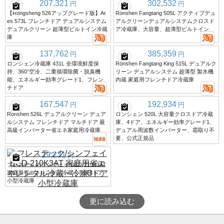
207,321
302,532
円
円
【Rongsheng 526アップグレード版】Ar
Ronshen Fangtang 505L アクティブデュ
es 573L フレンチドア デュアルシステム
アルクリーンデュアルシステムクロスド
デュアルクリーン 超薄型ビルトイン冷蔵
ア冷蔵庫、大容量、超薄型ビルトイン
庫
137,762
385,359
円
円
ロンシェン冷蔵庫 431L 全環境鮮度保
Ronshen Fangtang King 515L デュアルク
持、360°空冷、二重循環除菌・脱臭機
リーン デュアルシステム 超薄型 製氷機
能、エネルギー効率グレード1、フレン
内蔵 家庭用フレンチドア冷蔵庫
チドア
167,547
192,934
円
円
Ronshen 526L デュアルクリーン デュア
ロンシェン 520L 大容量クロスドア冷蔵
ルシステム フレンチドア マルチドア 最
庫、4ドア、エネルギー効率グレード1、
高級インバーター省エネ家庭用冷蔵庫
デュアル周波数インバーター、霜取り不
要、公式正規品
29,231
円
フレステック/シンフェイ BCD-210K3AT
家庭用省エネレンタル冷蔵・冷凍3ドア
小型冷蔵庫
更に読み込む