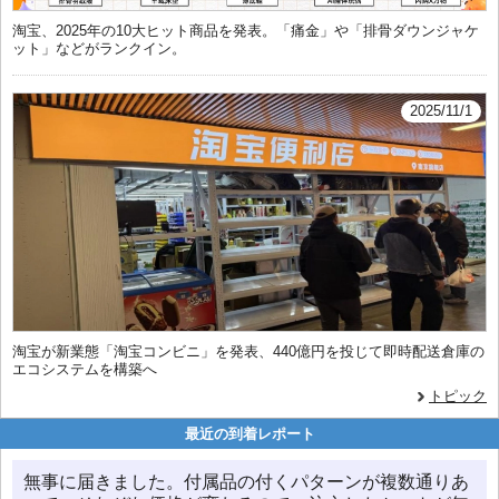
淘宝、2025年の10大ヒット商品を発表。「痛金」や「排骨ダウンジャケ
ット」などがランクイン。
2025/11/1
淘宝が新業態「淘宝コンビニ」を発表、440億円を投じて即時配送倉庫の
エコシステムを構築へ
トピック
最近の到着レポート
無事に届きました。付属品の付くパターンが複数通りあ