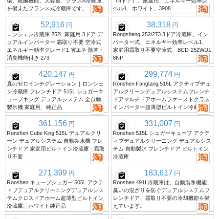
環、殺菌機能、大容量、クラスA冷蔵庫
（4ドア）、家庭用、エネルギー効率レ
を備えたフランス式冷蔵庫です。
ベル1、ホワイト、3908
52,916
38,318
円
円
ロンシェン冷蔵庫 252L 家庭用 3ドア デ
Rongsheng 252/273 3ドア冷蔵庫、イン
ュアルインバーター 霜取り不要 空冷式
バーター式、エネルギー効率レベル1、
エネルギー効率グレード1 省エネ 除菌・
家庭用霜取り不要空冷式、BCD-252WD1
消臭機能付き 273
8NP
420,147
299,774
円
円
真のゼロインテグレーション｜ロンシェ
Ronshen Fangtang 515L アクティブデュ
ン冷蔵庫 フレンチドア 515L シュガーキ
アルクリーンデュアルシステムフレンチ
ューブキング デュアルシステム 全自動
ドアマルチドアホームファーストクラス
製氷機 家庭用、純正品
インバーター超薄型ビルトイン冷蔵庫
361,156
331,007
円
円
Ronshen Cube King 515L デュアルクリ
Ronshen 515L シュガーキューブ アクテ
ーン デュアルシステム 自動製氷機 フレ
ィブデュアルクリーニング デュアルシス
ンチドア 家庭用ビルトイン冷蔵庫 - 霜取
テム 自動製氷 フレンチドア ビルトイン
り不要
冷蔵庫
271,399
183,617
円
円
Ronshen キューブシュガー 505L アクテ
Ronshen 491L冷蔵庫は、自動製氷機能、
ィブデュアルクリーニングデュアルシス
臭いの混ざりを防ぐデュアルシステムフ
テムクロスドアホーム超薄型ビルトイン
レンチドア、霜取り不要の冷却機能を備
冷蔵庫、ホワイト純正品
えています。