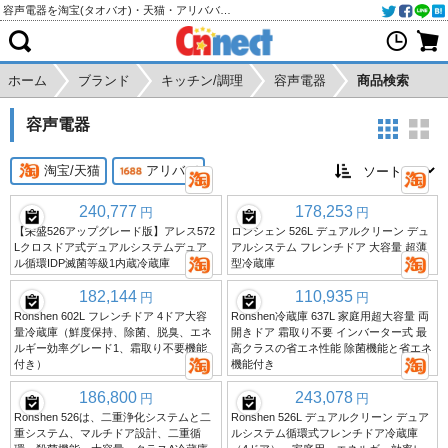
容声電器を淘宝(タオバオ)・天猫・アリババから個人輸入・購入代行
ホーム
ブランド
キッチン/調理
容声電器
商品検索
容声電器
淘宝/天猫
アリババ
240,777
178,253
円
円
【栄盛526アップグレード版】アレス572
ロンシェン 526L デュアルクリーン デュ
Lクロスドア式デュアルシステムデュア
アルシステム フレンチドア 大容量 超薄
ル循環IDP滅菌等級1内蔵冷蔵庫
型冷蔵庫
182,144
110,935
円
円
Ronshen 602L フレンチドア 4ドア大容
Ronshen冷蔵庫 637L 家庭用超大容量 両
量冷蔵庫（鮮度保持、除菌、脱臭、エネ
開きドア 霜取り不要 インバーター式 最
ルギー効率グレード1、霜取り不要機能
高クラスの省エネ性能 除菌機能と省エネ
付き）
機能付き
186,800
243,078
円
円
Ronshen 526は、二重浄化システムと二
Ronshen 526L デュアルクリーン デュア
重システム、マルチドア設計、二重循
ルシステム循環式フレンチドア冷蔵庫