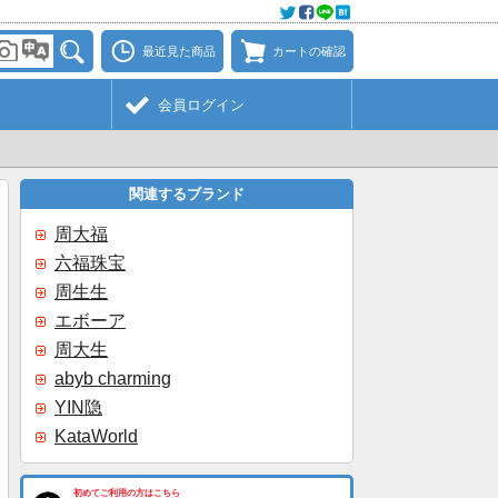
最近見た商品
カートの確認
会員ログイン
関連するブランド
周大福
六福珠宝
周生生
エボーア
周大生
abyb charming
YIN隐
KataWorld
初めてご利用の方はこちら