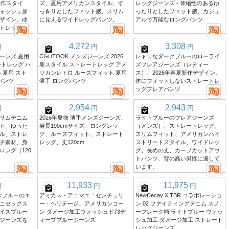
新作スタイ
ズ、夏用アメリカンスタイル、す
レッグジーンズ - 伸縮性のあるゆ
ォッシュ加
っきりとしたフィット感、スリム
ったりとしたフィット感、カジュ
ザイン、ゆ
に見えるワイドレッグパンツ。
アルで万能なロングパンツ
トレッグ。
4,272
3,308
円
円
円
ジーンズ 夏用
CGDTOOK メンズジーンズ 2026
レトロなダークブルーのローライ
トレッグ ハ
新スタイル ストレートレッグ アメ
ズフレアジーンズ（レディー
 夏用 スト
リカンレトロ ルーズフィット 夏用
ス）、2026年春夏新作デザイン、
パンツ
薄手 ロングパンツ
体にフィットしないストレートレ
ッグフレアパンツ
2,954
2,943
円
円
円
リムデニム
2026年夏物 薄手メンズジーンズ、
ライトブルーのフレアジーンズ
ト、ゆった
身長190cmサイズ、ロングレッ
（メンズ）、ストレートレッグ、
ル、ストレ
グ、ルーズフィット、ストレート
スリムフィット、アメリカンハイ
チ素材、身
レッグ、丈120cm
ストリートスタイル、ワイドレッ
ロング（120
グ、長めの丈、カーブカットアウ
トパンツ、背の高い男性に適して
います。
11,933
11,975
円
円
円
スブルーのエ
アミカス・アニマエ「センチュリ
NewDecay X TBR コラボレーショ
ニセックス
ー・ヘリテージ」アメリカンコー
ン 02 ファイティングデニム スノ
イスブルー
ン ダメージ加工ウォッシュド73デ
ーフレーク柄 ライトブルー ウォッ
ジーンズを
ィープブルージーンズ
シュ加工 ダメージ加工 ストレート
レッグジーンズ