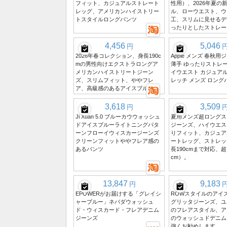
フィット、カジュアルストレート
性用）、2026年夏の
レッグ、アメリカンハイストリー
ル、ローウエスト、ウ
トスタイルロングパンツ
工、スリムに見せるデ
ったりとしたストレー
4,456
5,046
円
2026年春コレクション、身長190c
Apple メンズ 春秋用
mの男性向けエクストラロングア
薄手 ゆったりストレー
メリカンハイストリートジーン
イウエスト カジュアル
ズ、スリムフィット、ややフレ
レッチ メンズ ロング
ア、高級感のあるアイスブルー
3,618
3,509
円
Ji Xuan 5.0 ブルーカウウォッシュ
夏用メンズ超ロングス
ドアイスブルーライトニングパタ
ジーンズ、ハイウエス
ーンフローイウィスカージーンズ
りフィット、カジュア
クリーンフィットややフレア感の
ートレッグ、ストレッ
あるパンツ
長190cmまで対応、超
cm）。
13,847
9,183
円
EPOWERがお届けする「グレイシ
ROWスタイルのアイ
ャーブルー」ネバダウォッシュ
グリッタジーンズ、ユ
ド・ウィスカード・フレアデニム
のフレアスタイル、ア
ジーンズ
のウォッシュドデニム
強くお勧めします。