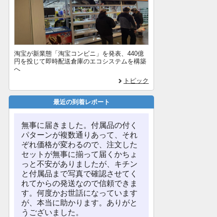
淘宝が新業態「淘宝コンビニ」を発表、440億
円を投じて即時配送倉庫のエコシステムを構築
へ
トピック
最近の到着レポート
無事に届きました。付属品の付く
パターンが複数通りあって、それ
ぞれ価格が変わるので、注文した
セットが無事に揃って届くかちょ
っと不安がありましたが、キチン
と付属品まで写真で確認させてく
れてからの発送なので信頼できま
す。何度かお世話になっています
が、本当に助かります。ありがと
うございました。