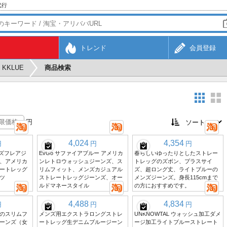
代行
トレンド
会員登録
KKLUE
商品検索
円
4,024
4,354
円
円
円
メンズフレアジ
EvGo サファイアブルー アメリカ
春らしいゆったりとしたストレー
、アメリカ
ンレトロウォッシュジーンズ、ス
トレッグのズボン、プラスサイ
ートレッグ
リムフィット、メンズカジュアル
ズ、超ロング丈、ライトブルーの
ツ
ストレートレッグジーンズ、オー
メンズジーンズ。身長115cmまで
ルドマネースタイル
の方におすすめです。
4,488
4,834
円
円
円
のスリムフ
メンズ用エクストラロングストレ
UNKNOWTAL ウォッシュ加工ダメ
ーンズ（女
ートレッグ生デニムブルージーン
ージ加工ライトブルーストレート