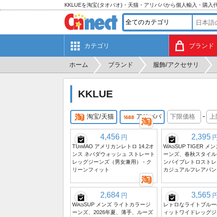
KKLUEを淘宝(タオバオ)・天猫・アリババから個人輸入・購入
カテゴリ
ブランド
ホーム
ブランド
服飾/アクセサリ
KKLUE
-
淘宝/天猫
アリババ
4,456
2,395
円
TUIMAO アメリカンレトロ 14.2オ
WASSUP TIGER 
ンス ネバダウォッシュ ストレート
ーンズ、春秋スタイル
レッグジーンズ（男女兼用） - ク
ンバイブレトロストレ
リーンフィット
カジュアルフレアパン
2,684
3,565
円
WASSUP メンズ ライトカラージ
レトロなライトブルー
ーンズ、2026年夏、薄手、ルーズ
ィットワイドレッグジ