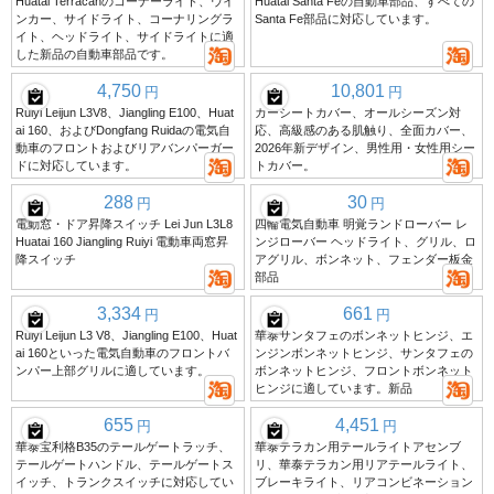
Huatai Terracanのコーナーライト、ウイ
Huatai Santa Feの自動車部品、すべての
ンカー、サイドライト、コーナリングラ
Santa Fe部品に対応しています。
イト、ヘッドライト、サイドライトに適
した新品の自動車部品です。
4,750
10,801
円
円
Ruiyi Leijun L3V8、Jiangling E100、Huat
カーシートカバー、オールシーズン対
ai 160、およびDongfang Ruidaの電気自
応、高級感のある肌触り、全面カバー、
動車のフロントおよびリアバンパーガー
2026年新デザイン、男性用・女性用シー
ドに対応しています。
トカバー。
288
30
円
円
電動窓・ドア昇降スイッチ Lei Jun L3L8
四輪電気自動車 明覚ランドローバー レ
Huatai 160 Jiangling Ruiyi 電動車両窓昇
ンジローバー ヘッドライト、グリル、ロ
降スイッチ
アグリル、ボンネット、フェンダー板金
部品
3,334
661
円
円
Ruiyi Leijun L3 V8、Jiangling E100、Huat
華泰サンタフェのボンネットヒンジ、エ
ai 160といった電気自動車のフロントバ
ンジンボンネットヒンジ、サンタフェの
ンパー上部グリルに適しています。
ボンネットヒンジ、フロントボンネット
ヒンジに適しています。新品
655
4,451
円
円
華泰宝利格B35のテールゲートラッチ、
華泰テラカン用テールライトアセンブ
テールゲートハンドル、テールゲートス
リ、華泰テラカン用リアテールライト、
イッチ、トランクスイッチに対応してい
ブレーキライト、リアコンビネーション