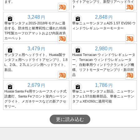
ます。
ライトアセンブリ、新型リアヘッドライ
ト
3,248
2,848
円
円
華泰サンタフェ2015-2018年モデルに適
華泰ニューサンタフェA25 1.5T EV260 ウ
合する、防水性と耐摩耗性に優れた特殊
ィンドウレギュレーターモーター
TPE製カーフロアマットおよび内装改造
カーペット
3,479
2,980
円
円
サンタフェ用ヘッドライト、Huatai製サ
Huatai Terracan ウィンドウレギュレータ
ンタフェ用ヘッドライトアセンブリ、1.8
ー、Terracan ウィンドウレギュレータ
L、2.0L、2.7Lエンジン用ヘッドライト、
ー、自動車用ウィンドウクランキング機
新品。
構、リフトモーターアセンブリ - 新品部
品
2,679
1,786
円
円
Huatai Santa Fe用サンルーフスイッチ式
華泰ニューサンタフェ部品、ニューサン
読書灯、Santa Feフロント室内シーリン
タフェ1.5T自動車部品、華泰ニューサン
グライト、メガネケースなどの新アクセ
タフェXEV260に適用可能
サリー。
更に読み込む