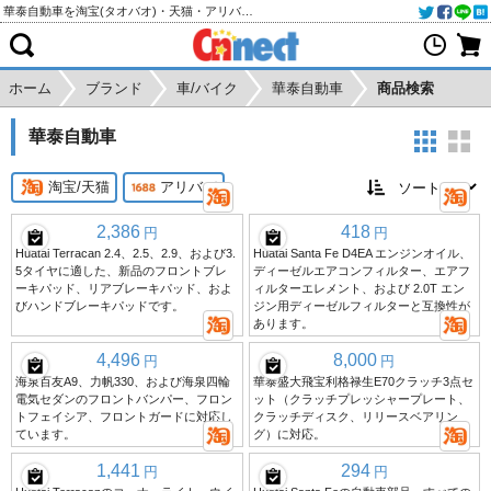
華泰自動車を淘宝(タオバオ)・天猫・アリババから個人輸入・購入代行
ホーム
ブランド
車/バイク
華泰自動車
商品検索
華泰自動車
淘宝/天猫
アリババ
2,386
418
円
円
Huatai Terracan 2.4、2.5、2.9、および3.
Huatai Santa Fe D4EA エンジンオイル、
5タイヤに適した、新品のフロントブレ
ディーゼルエアコンフィルター、エアフ
ーキパッド、リアブレーキパッド、およ
ィルターエレメント、および 2.0T エン
びハンドブレーキパッドです。
ジン用ディーゼルフィルターと互換性が
あります。
4,496
8,000
円
円
海泉百友A9、力帆330、および海泉四輪
華泰盛大飛宝利格禄生E70クラッチ3点セ
電気セダンのフロントバンパー、フロン
ット（クラッチプレッシャープレート、
トフェイシア、フロントガードに対応し
クラッチディスク、リリースベアリン
ています。
グ）に対応。
1,441
294
円
円