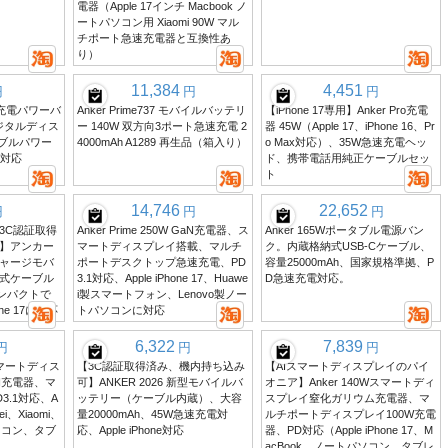
電器（Apple 17インチ Macbook ノ
ートパソコン用 Xiaomi 90W マル
チポート急速充電器と互換性あ
り）
11,384
4,451
円
円
円
式充電パワーバ
Anker Prime737 モバイルバッテリ
【iPhone 17専用】Anker Pro充電
デジタルディス
ー 140W 双方向3ポート急速充電 2
器 45W（Apple 17、iPhone 16、Pr
タブルパワー
4000mAh A1289 再生品（箱入り）
o Max対応）、35W急速充電ヘッ
54対応
ド、携帯電話用純正ケーブルセッ
ト
14,746
22,652
円
円
円
3C認証取得
Anker Prime 250W GaN充電器、ス
Anker 165Wポータブル電源バン
】アンカー
マートディスプレイ搭載、マルチ
ク。内蔵格納式USB-Cケーブル、
チャージモバ
ポートデスクトップ急速充電、PD
容量25000mAh、国家規格準拠、P
式ケーブル
3.1対応、Apple iPhone 17、Huawe
D急速充電対応。
コンパクトで
i製スマートフォン、Lenovo製ノー
e 17に対応
トパソコンに対応
6,322
7,839
円
円
円
W スマートディス
【3C認証取得済み、機内持ち込み
【AIスマートディスプレイのパイ
aN充電器、マ
可】ANKER 2026 新型モバイルバ
オニア】Anker 140Wスマートディ
3.1対応、A
ッテリー（ケーブル内蔵）、大容
スプレイ窒化ガリウム充電器、マ
wei、Xiaomi、
量20000mAh、45W急速充電対
ルチポートディスプレイ100W充電
パソコン、タブ
応、Apple iPhone対応
器、PD対応（Apple iPhone 17、M
acBook、ノートパソコン、タブレ