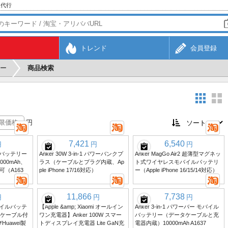
入代行
トレンド
会員登録
ー
商品検索
円
7,421
6,540
円
円
円
イルバッテリー
Anker 30W 3-in-1 パワーバンクプ
Anker MagGo Air2 超薄型マグネッ
00mAh、
ラス（ケーブルとプラグ内蔵、Ap
ト式ワイヤレスモバイルバッテリ
（A163
ple iPhone 17/16対応）
ー（Apple iPhone 16/15/14対応）
11,866
7,738
円
円
円
 モバイルバッテ
【Apple &amp; Xiaomi オールイン
Anker 3-in-1 パワーバー モバイル
Cケーブル付
ワン充電器】Anker 100W スマー
バッテリー（データケーブルと充
Huawei製
トディスプレイ充電器 Lite GaN充
電器内蔵）10000mAh A1637