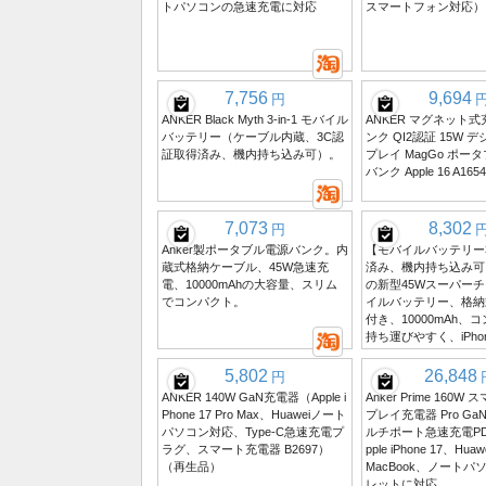
トパソコンの急速充電に対応
スマートフォン対応）
7,756
9,694
円
ANKER Black Myth 3-in-1 モバイル
ANKER マグネット
バッテリー（ケーブル内蔵、3C認
ンク QI2認証 15W 
証取得済み、機内持ち込み可）。
プレイ MagGo ポー
バンク Apple 16 A16
7,073
8,302
円
Anker製ポータブル電源バンク。内
【モバイルバッテリー
蔵式格納ケーブル、45W急速充
済み、機内持ち込み可
電、10000mAhの大容量、スリム
の新型45Wスーパー
でコンパクト。
イルバッテリー、格納
付き、10000mAh、
持ち運びやすく、iPhon
5,802
26,848
円
ANKER 140W GaN充電器（Apple i
Anker Prime 160
Phone 17 Pro Max、Huaweiノート
プレイ充電器 Pro G
パソコン対応、Type-C急速充電プ
ルチポート急速充電PD
ラグ、スマート充電器 B2697）
pple iPhone 17、Hua
（再生品）
MacBook、ノート
レットに対応。