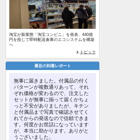
淘宝が新業態「淘宝コンビニ」を発表、440億
円を投じて即時配送倉庫のエコシステムを構築
へ
トピック
最近の到着レポート
無事に届きました。付属品の付く
パターンが複数通りあって、それ
ぞれ価格が変わるので、注文した
セットが無事に揃って届くかちょ
っと不安がありましたが、キチン
と付属品まで写真で確認させてく
れてからの発送なので信頼できま
す。何度かお世話になっています
が、本当に助かります。ありがと
うございました。