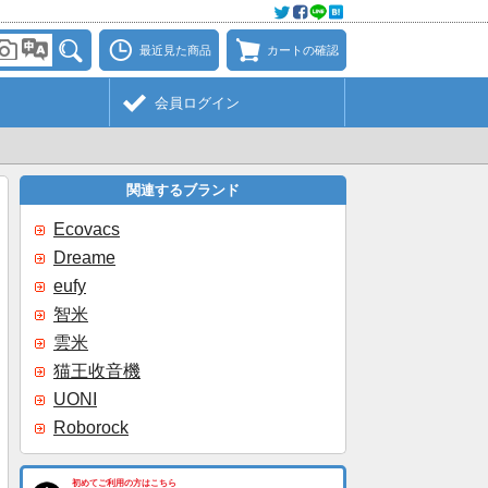
最近見た商品
カートの確認
会員ログイン
関連するブランド
Ecovacs
Dreame
eufy
智米
雲米
猫王收音機
UONI
Roborock
初めてご利用の方はこちら