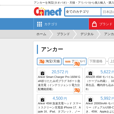
アンカーを淘宝(タオバオ)・天猫・アリババから個人輸入・購
カテゴリ
ブランド
ホーム
ブランド
デジタル
アンカ
アンカー
-
淘宝/天猫
アリババ
20,572
5,622
円
Anker Smart Charger Pro 160W G
ANKER 45W モバ
aN折りたたみ式プラグ 3ポート急
（ケーブル内蔵）、100
速充電（インテリジェント電力分
再生品、機内持ち込み可
配機能搭載）
8）
4,500
5,992
円
Anker 45W 急速充電ヘッド スマー
Anker 20000mAh
トスクリーン充電器 iPhone 17、A
リー（デュアルUSB-
pple 16、iPad、タブレット、ノー
き、45W、Appleおよび