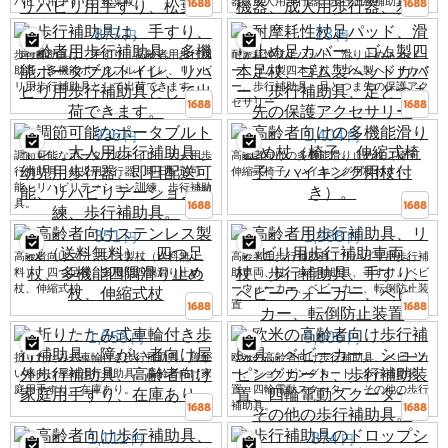
ハビリ用手すり、松葉杖
器、成人用歩行器、歩行訓練補助具
877
23
円
円
歩行補助具は、手すり、高齢者用歩行補
耐摩耗性杖足パッド、滑り止め足カバ
助具、多機能ポータブルトイレ、リハビ
ー、ゴム製四本足杖、ゴム製ヘッドカバ
リ用歩行補助具として出荷できます。
ー、歩行補助具、足とつま先の保護アク
セサリー
936
1,404
円
円
調節可能なポータブルトイレ、大人用歩
高齢者向けの多機能滑り止め杖（椅子、
行補助具、幼児用歩行器、即日配送可
伸縮式椅子、ハイキング用杖付き）。
能、リハビリテーション訓練、歩行補助
具。
351
1,988
円
円
高齢者向けステンレス製杖（送料無
高齢者用歩行補助具、リハビリ用歩行補
料）、四つ足杖、多機能四隅滑り止め
助車両、杖、歩行補助具、手すり、ベビ
杖、伸縮式杖
ーウォーカー、ベビーカー、転倒防止装
置
1,053
9,006
円
円
折りたたみ式車輪付き歩行補助具、障が
欧米の高齢者向け歩行補助具、ベビーカ
い者向け屋外歩行補助具、高齢者向け家
ー、ショッピングカート、歩行補助装
庭用手すり、在庫あり。
置、四輪電動スクーター、その他の歩行
補助具。
1,111
874
円
円