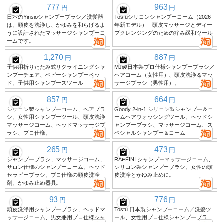
777
963
円
円
日本のYinsioシャンプーブラシ／洗髪器
Tosfuシリコンシャンプーコーム（2026
は、頭皮を洗浄し、かゆみを和らげるよ
年新モデル） - 頭皮マッサージとディー
うに設計されたマッサージシャンプーコ
プクレンジングのための痒み緩和ツール
ームです。
1,270
887
円
円
子供用折りたたみ式リクライニングシャ
MJ製日本製プロ仕様シャンプーブラシ／
ンプーチェア、ベビーシャンプーベッ
ヘアコーム（女性用）、頭皮洗浄＆マッ
ド、子供用シャンプースツール
サージブラシ（男性用）。
857
664
円
円
シリコン製シャンプーコーム、ヘアブラ
Goody 2-in-1 シリコン製シャンプー＆コ
シ、女性用シャンプーツール、頭皮洗浄
ームヘアウォッシングツール、ヘッドシ
マッサージコーム、ヘッドマッサージブ
ャンプーブラシ、マッサージコーム、ス
ラシ、プロ仕様。
ペシャルシャンプー＆コーム
265
473
円
円
シャンプーブラシ、マッサージコーム、
RAFFINI シャンプーマッサージコーム、
サロン仕様のシャンプーコーム、ヘッド
シリコン製シャンプーブラシ。女性の頭
セラピーブラシ、プロ仕様の頭皮洗浄
皮洗浄とかゆみ止めに。
剤、かゆみ止め器具。
93
776
円
円
頭皮洗浄用シャンプーブラシ、ヘッドマ
Tosfu 日本製シャンプーコーム／洗髪ツ
ッサージコーム、男女兼用プロ仕様シャ
ール、女性用プロ仕様シャンプーブラ