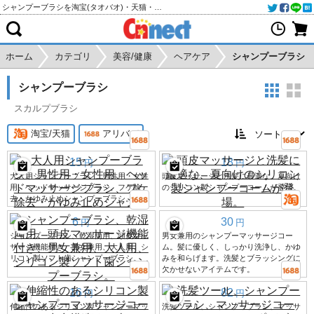
シャンプーブラシを淘宝(タオバオ)・天猫・アリババから個人輸入・購入代行
ホーム
カテゴリ
美容/健康
ヘアケア
シャンプーブラシ
シャンプーブラシ
スカルプブラシ
淘宝/天猫
アリババ
15
18
円
円
大人用シャンプーブラシ、男性用・女性
頭皮マッサージと洗髪に最適な、夏向け
用、ヘッドマッサージブラシ、フケ除
のシリコン製シャンプーコームが登場。
去・かゆみ止めシャンプーブラシ。
6
30
円
円
シャンプーブラシ、乾湿両用、頭皮マッ
男女兼用のシャンプーマッサージコー
サージ機能付き、男女兼用、大人用、シ
ム。髪に優しく、しっかり洗浄し、かゆ
リコン製ソフト歯シャンプーブラシ。
みを和らげます。洗髪とブラッシングに
欠かせないアイテムです。
16
82
円
円
伸縮性のあるシリコン製シャンプーマッ
洗髪ツール、シャンプーブラシ、マッサ