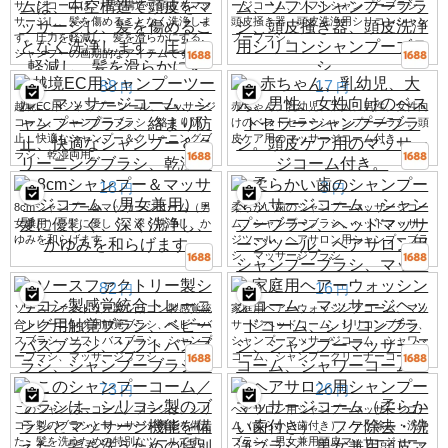
サージコームは、中空構造で頭皮をマッ
ージコーム、ソフトシャンプーブラシ、
サージし、髪を傷めることなく洗浄しま
頭皮掻き器、頭皮洗浄用シリコンシャン
す。圧力を軽減し、髪を滑らかにする、
プーブラシ。
シャンプーの画期的なアイテムです。
88
17
円
円
越境EC用シャンプーツール、マッサージ
赤ちゃん、乳幼児、大人、男性、女性向
コーム、シャンプーブラシ、絡まり防
けのベストセラーシャンプーブラシ。頭
止、快適なシャンプー＆クリーニングブ
皮ケア用のマッサージコーム付き。
ラシ、乾湿両用。
18
3
円
円
8cmシャンプー＆マッサージコーム（男
柔らかい歯のシャンプーマッサージコー
女兼用） - 髪に優しく、深く洗浄し、か
ム、シャンプーブラシ、ヘッドマッサー
ゆみを和らげます
ジツール、ヘアサロン用シャンプーブラ
シ、マッサージブラシ
82
16
円
円
ソースファクトリー製シリコン製感覚統
家庭用ヘアーウォッシングコーム、マッ
合トレーニング用触覚ブラシ、ベビーバ
サージヘッドコーム、シリコンブラシ、
スブラシ、ソフトバスブラシ、シャンプ
シャンプーマッサージコーム、シャワー
ーブラシ、マッサージブラシ
コーム、シャンプークリーナーコーム
73
26
円
円
このシャンプーコーム／ブラシは、シリ
ヘアサロン用シャンプーマッサージコー
コン製のブラシとマッサージ機能を備え
ム（柔らかい歯付き）、フケ除去・洗浄
た、髪を洗うための特別なツールです。
ブラシ、男女兼用頭皮マッサージャー。