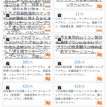
頭皮を洗浄し、油分を取り除き、かゆみ
を和らげます。
26
11
円
円
乳児脂漏性湿疹のマッサージと除去に使
シャンプーツール、マッサージシャンプ
えるシリコン製ベビーシャンプーブラ
ーブラシ、シャンプーコーム、経絡ブラ
シ、柔らかい毛のベビーバスブラシ、ベ
シ、頭皮掻き器、頭皮マッサージコーム
ビーバス用品。
7
73
円
円
シャンプーブラシ、ヘアサロン/ヘアケア
男女兼用のシリコン製頭皮洗浄ブラシ、
センター、かゆみ止めシャンプーコー
シャンプーブラシの改良版、かゆみ止め
ム、大人用マッサージシャンプーブラ
マッサージコーム。
シ、万能シャンプーツール。
385
206
円
円
日本製シリコン製シャンプーブラシ、女
日本のMJ社製、女性用プロ仕様シャンプ
性用プロ仕様シャンプーコーム、頭皮洗
ーブラシ、大歯頭皮マッサージコーム、
浄、シャンプーマッサージブラシ、男性
ヘッドマッサージブラシ。
用マッサージブラシ。
420
416
円
円
日本製のプロ仕様シャンプーコーム／ブ
プロ仕様の洗髪ツール！シリコン製シャ
ラシ（女性用）、頭皮洗浄＆マッサージ
ンプーブラシ、シャンプーコーム、髪と
コーム／ブラシ（男性用）。
頭皮の洗浄用マッサージブラシ、ヘッド
マッサージャー。