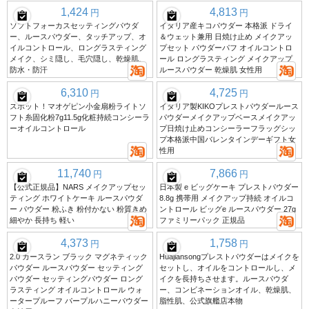
1,424
4,813
円
円
ソフトフォーカスセッティングパウダ
イタリア産キコパウダー 本格派 ドライ
ー、ルースパウダー、タッチアップ、オ
＆ウェット兼用 日焼け止め メイクアッ
イルコントロール、ロングラスティング
プセット パウダーパフ オイルコントロ
メイク、シミ隠し、毛穴隠し、乾燥肌、
ール ロングラスティング メイクアップ
防水・防汗
ルースパウダー 乾燥肌 女性用
6,310
4,725
円
円
スポット！マオゲピン小金扇粉ライトソ
イタリア製KIKOプレストパウダールース
フト糸固化粉7g11.5g化粧持続コンシーラ
パウダーメイクアップベースメイクアッ
ーオイルコントロール
プ日焼け止めコンシーラーフラッグシッ
プ本格派中国バレンタインデーギフト女
性用
11,740
7,866
円
円
【公式正規品】NARS メイクアップセッ
日本製 e ビッグケーキ プレストパウダー
ティング ホワイトケーキ ルースパウダ
8.8g 携帯用 メイクアップ持続 オイルコ
ー パウダー 粉ふき 粉付かない 粉質きめ
ントロール ビッグe ルースパウダー 27g
細やか 長持ち 軽い
ファミリーパック 正規品
4,373
1,758
円
円
2.0 カースラン ブラック マグネティック
Huajiansongプレストパウダーはメイクを
パウダー ルースパウダー セッティング
セットし、オイルをコントロールし、メ
パウダー セッティングパウダー ロング
イクを長持ちさせます。ルースパウダ
ラスティング オイルコントロール ウォ
ー、コンビネーションオイル、乾燥肌、
ータープルーフ パープルハニーパウダー
脂性肌、公式旗艦店本物