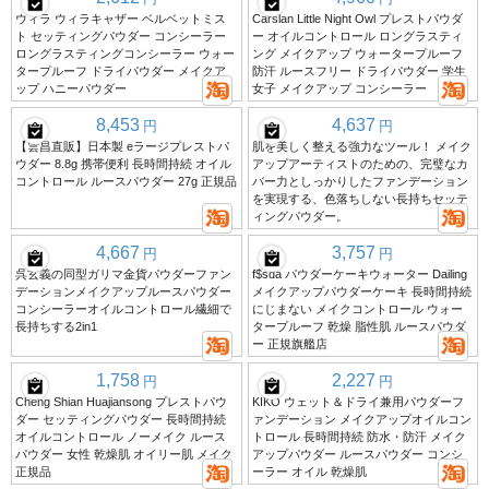
ウィラ ウィラキャザー ベルベットミス
Carslan Little Night Owl プレストパウダ
ト セッティングパウダー コンシーラー
ー オイルコントロール ロングラスティ
ロングラスティングコンシーラー ウォー
ング メイクアップ ウォータープルーフ
タープルーフ ドライパウダー メイクア
防汗 ルースフリー ドライパウダー 学生
ップ ハニーパウダー
女子 メイクアップ コンシーラー
8,453
4,637
円
円
【雲昌直販】日本製 eラージプレストパ
肌を美しく整える強力なツール！ メイク
ウダー 8.8g 携帯便利 長時間持続 オイル
アップアーティストのための、完璧なカ
コントロール ルースパウダー 27g 正規品
バー力としっかりしたファンデーション
を実現する、色落ちしない長持ちセッテ
ィングパウダー。
4,667
3,757
円
円
呉玄義の同型ガリマ金貨パウダーファン
f$sda パウダーケーキウォーター Dailing
デーションメイクアップルースパウダー
メイクアップパウダーケーキ 長時間持続
コンシーラーオイルコントロール繊細で
にじまない メイクコントロール ウォー
長持ちする2in1
タープルーフ 乾燥 脂性肌 ルースパウダ
ー 正規旗艦店
1,758
2,227
円
円
Cheng Shian Huajiansong プレストパウ
KIKO ウェット＆ドライ兼用パウダーフ
ダー セッティングパウダー 長時間持続
ァンデーション メイクアップオイルコン
オイルコントロール ノーメイク ルース
トロール 長時間持続 防水・防汗 メイク
パウダー 女性 乾燥肌 オイリー肌 メイク
アップパウダー ルースパウダー コンシ
正規品
ーラー オイル 乾燥肌