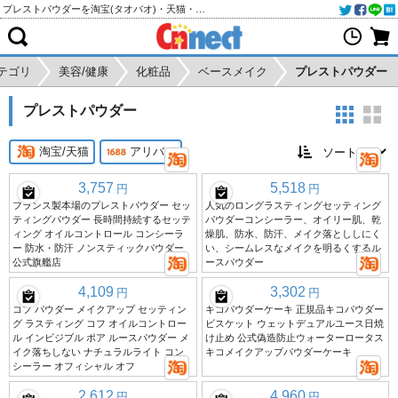
プレストパウダーを淘宝(タオバオ)・天猫・アリババから個人輸入・購入代行
テゴリ
美容/健康
化粧品
ベースメイク
プレストパウダー
プレストパウダー
淘宝/天猫
アリババ
3,757
5,518
円
円
フランス製本場のプレストパウダー セッ
人気のロングラスティングセッティング
ティングパウダー 長時間持続するセッテ
パウダーコンシーラー、オイリー肌、乾
ィング オイルコントロール コンシーラ
燥肌、防水、防汗、メイク落とししにく
ー 防水・防汗 ノンスティックパウダー
い、シームレスなメイクを明るくするル
公式旗艦店
ースパウダー
4,109
3,302
円
円
コフ パウダー メイクアップ セッティン
キコパウダーケーキ 正規品キコパウダー
グ ラスティング コフ オイルコントロー
ビスケット ウェットデュアルユース日焼
ル インビジブル ポア ルースパウダー メ
け止め 公式偽造防止ウォーターロータス
イク落ちしない ナチュラルライト コン
キコメイクアップパウダーケーキ
シーラー オフィシャル オフ
2,612
4,960
円
円