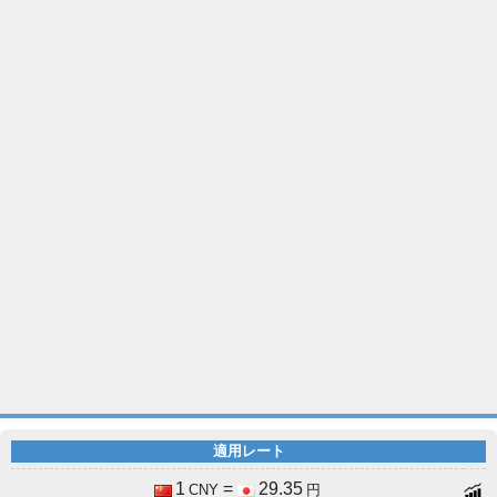
適用レート
1
=
29.35
CNY
円