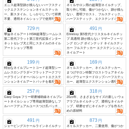
エニス超薄型跡が残らないハーフスティ
ネイルサロン用の超薄型ネイルチップ、
ックエクステンションネイルステッカ
取り外し可能、傷がつかない、跡が残ら
ー、新スタイル、しっかりしていて研磨
ない、透明フロスト、フルスティック、
不要、透明ネイルショップで使用可能
ハーフスティック、エクステンドネイル
729
491
円
円
華盛ネイルアートHSM超薄型シームレス
Ennessy 第5世代クリスタルネイルチッ
第二世代フラット第三世代拡張インター
プ 高透明 跡が残らない マザーフィーリ
ネットセレブ犬と同じスタイルのネイル
ング ロング ポインテッド ネイルステッ
アートショップ専用
カー フルステッカー エクステンション
ネイルアート
199
169
円
円
特別なネイルプレートコード超薄型シー
ネイルステッカー、ネイルステッカー、
ムレスロングラダーフラットアークフリ
まつげサロン特製フロストウェアネイル
ーグラインドオーバルショートエクステ
ロングウォータードロップハーフステッ
ンションネイルアートパッチを着用
カー、超薄型エクステンション透明
257
318
円
円
Gaoy Goya フリー研磨補助線ネイルプレ
2025年、さまざまなサイズの新しいウェ
ートネイルショップ専用超薄型跡なしフ
アラブルネイルチップ、透明なネイルチ
ルハーフデュアルユースつけ爪パッチ
ップ、研磨せずにネイルチップを作るた
めの原材料
491
873
円
円
シェーピングスケールラインネイルチッ
ネイルステッカー、二重使用、傷がつか