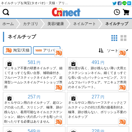
ネイルチップを淘宝(タオバオ)・天猫・アリババから個人輸入・購入代行
ホーム
カテゴリ
美容/健康
ネイルアート
ネイルチップ
ネイルチップ
淘宝/天猫
アリババ
581
491
円
円
マニキュア不要の研磨ネイルチップ、細
透明度が高く、跡が残らない薄い犬用エ
くてまっすぐな長い台形、補助線付き、
クステンションネイル。細くてまっすぐ
フルハーフスティックネイルチップ、超
な長い尖ったパッチシェーピング。スリ
薄型シームレスネイルアートショップ専
ムなフルパッチウェア。マニキュア専用
用
のネイルプレート。
257
277
円
円
ネイルサロン用のネイルチップ、超ロン
ネイルサロン用のハーフスティックとフ
グの尖った爪、スリミング、極薄、跡が
ルスティックの付け爪用の接着剤付き、
残らない、着用可能なネイルエクステン
極薄、跡が残らない、ポリッシュ不要の
ション、細かい犬の爪パッチを彫ったり
ネイルチップ
削ったりする必要はありません
549
228
円
円