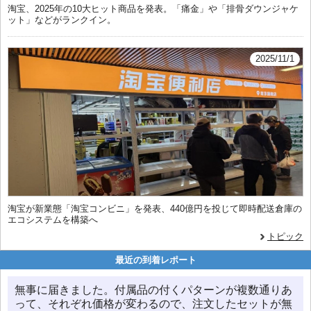
淘宝、2025年の10大ヒット商品を発表。「痛金」や「排骨ダウンジャケ
ット」などがランクイン。
2025/11/1
淘宝が新業態「淘宝コンビニ」を発表、440億円を投じて即時配送倉庫の
エコシステムを構築へ
トピック
最近の到着レポート
無事に届きました。付属品の付くパターンが複数通りあ
って、それぞれ価格が変わるので、注文したセットが無