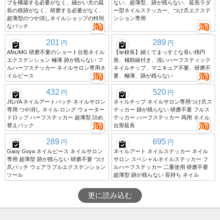
プを構築する必要がなく、細かい犬の延
ない、超薄型、跡が残らない、延長ラダ
長の痕跡がなく、研磨する必要がなく、
ー型ネイルステッカー、つけ爪エクステ
超薄型のつや消しネイルショップの特別
ンション専用
なパッチ
201
289
円
円
AMDMG 研磨不要のショート台形ネイル
【華校長】細くてまっすぐな長い楕円
エクステンション 極薄 跡が残らない フ
形、補助線付き、浅いハーフスティック
ルハーフステッカー ネイルサロン専用ネ
ネイルチップ、マニキュア不要、研磨不
イルピース
要、極薄、跡が残らない
432
520
円
円
JILIYA ネイルアートパッチ ネイルサロン
ネイルチップ ネイルサロン専用つけ爪ス
専用 つや消し ネイル ロング ウォーター
テッカー 跡が残らない 研磨不要 フルス
ドロップ ハーフステッカー 超薄型 詰め
テッカー ハーフステッカー 両用 ネイル
替えパック
台形延長
289
695
円
円
Gaoy Goya ネイルピース ネイルサロン
ネイルアート ネイルステッカー ネイル
専用 超薄型 跡が残らない 研磨不要 つけ
サロン スペシャルネイルステッカー フ
爪パッチ ウェアラブルエクステンション
ルハーフステッカー 二重使用 研磨不要
ツール
超薄型 跡が残らない 長持ち ネイル
更に読み込む