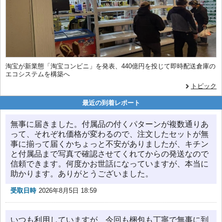
淘宝が新業態「淘宝コンビニ」を発表、440億円を投じて即時配送倉庫の
エコシステムを構築へ
トピック
最近の到着レポート
無事に届きました。付属品の付くパターンが複数通りあ
って、それぞれ価格が変わるので、注文したセットが無
事に揃って届くかちょっと不安がありましたが、キチン
と付属品まで写真で確認させてくれてからの発送なので
信頼できます。何度かお世話になっていますが、本当に
助かります。ありがとうございました。
受取日時
2026年8月5日 18:59
いつも利用していますが、今回も梱包も丁寧で無事に到