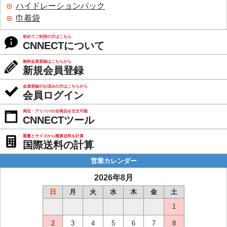
ハイドレーションパック
巾着袋
初めてご利用の方はこちら
CNNECTについて
無料会員登録はこちらから
新規会員登録
会員登録がお済みの方はこちらから
会員ログイン
淘宝・アリババの全商品を注文可能
CNNECTツール
重量とサイズから概算送料を計算
国際送料の計算
営業カレンダー
2026年8月
日
月
火
水
木
金
土
1
2
3
4
5
6
7
8