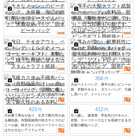
249
26
円
円
大きなメッシュのビーチバッグ、大容
厚手の大型クラフト紙製トートバッグ。
量、海辺の旅行用ショルダースイムバッ
衣料品、貿易品、履物などに適してお
グ、水着収納バッグ、防水ビーチバッグ
り、ロゴ印刷も可能です。ホリデーシー
ズンのショッピングギフト用紙袋として
もご利用いただけます。
5
439
円
円
祝日、テイクアウト、ベーキング、ミル
厚みが増し、耐摩耗性に優れた新型バル
クティー、コーヒー、ギフト、衣類な
クバッグ、最先端の吊り上げ用ストラッ
ど、様々な用途に使えるカスタムクラフ
プ、ソフトトレイ、汚泥用バルクバッ
ト紙袋。
グ、固形廃棄物用キャンバスバッグ、1
トン、2トンバッグ。
19
356
円
円
高級カスタム不織布バッグ（衣料品店向
大型ベストバッグ、厚手の赤いビニール
け）、赤いトートバッグ、環境に優しい
袋、衣類やキルト、ダストバッグ、引越
ショッピングバッグ、丈夫で耐久性のあ
し用バッグ、トートバッグ
る衣料品バッグ
423
412
円
円
大容量で厚みがあり、丈夫で耐久性のあ
引っ越し、速達便、学生向けのキルト、
る梱包袋。衣類収納用の特大サイズのビ
衣類、スーツケースなどを収納できる大
ニール袋。特大サイズのスーツケースに
容量の梱包バッグ。
は欠かせないアイテムです。