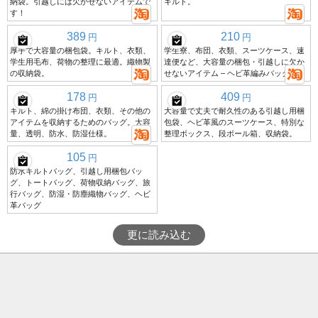
納袋。引越しには欠かせないアイテムで
キルト。
す！
389
210
円
円
厚手で大容量の梱包袋。キルト、衣類、
学生寮、布団、衣類、スーツケース、速
学生用毛布、荷物の整理に最適。織物製
達便など、大容量の梱包・引越しに欠か
の収納袋。
せないアイテム – ヘビ革編みバッグ。
178
409
円
円
キルト、綿の掛け布団、衣類、その他の
大容量で丈夫で耐久性のある引越し用梱
アイテムを収納するためのバッグ。大容
包袋、ヘビ革風のスーツケース、特別な
量、透明、防水、防湿仕様。
整理ボックス、段ボール箱、収納袋。
105
円
防水キルトバッグ、引越し用梱包バッ
グ、トートバッグ、荷物収納バッグ、旅
行バッグ、防湿・防塵織物バッグ、ヘビ
革バッグ
更に読み込む