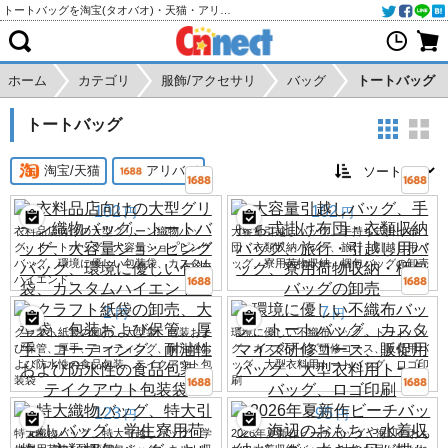
トートバッグを淘宝(タオバオ)・天猫・アリババから個人輸入・購入代行
ホーム
カテゴリ
服飾/アクセサリ
バッグ
トートバッグ
トートバッグ
淘宝/天猫
アリババ
102
102
円
円
衣料品店向けの大型グリーン織物バッ
大容量引越しバッグ、手持ち式掛け布
グ、トートバッグ、大容量ショッピング
団・衣類収納バッグ、旅行・引越し用バ
バッグ、環境に優しい包装袋、カスタム
ッグ、寮用荷物収納・梱包バッグの卸売
ハイエンド。
2
7
円
円
クラフト紙袋の卸売、大型袋、包装およ
環境に優しい不織布バッグ、トートバッ
び保管、厚手、コーティング、耐油性お
グ、カスタマイズ研修コース、販促用バ
よび防水性の食品包装、テイクアウト包
ッグ、大型衣料用トートバッグ、ロゴ印
装袋
刷
123
95
円
円
特大織物バッグ、特大引越しバッグ、学
2026年夏新作ビーチバッグ、海辺のおも