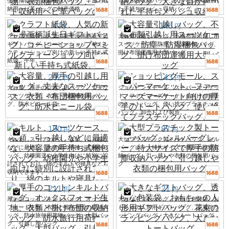
生寮用荷物・衣類梱包バッグ、キルト収
ちゃ水着収納バッグ、大きな目が描かれ
納用ヘビ革バッグの卸売価格
た手持ちメッシュ収納バッグ
4
146
円
円
クラフト紙袋、人気の新年漫画柄誕生日
大容量引越しバッグ、不織布製引越し用
ギフトバッグ、コーヒーショップやミル
スーツケース、防塵・防湿梱包バッグ、
クティーショップ向けの新しい手持ち式
掛け布団運搬用大型バッグ
紙袋、午年。
202
143
円
円
大容量、厚手の引越し用バッグ、丈夫な
ショッピングモール、スーパーマーケッ
スーツケース、衣類・布団梱包用バッ
ト、ファーマーズマーケット向けの厚手
グ、防水ビニール袋。
のトートバッグ、使い捨てプラスチック
バッグ、卸売および製造。
190
87
円
円
キルト、スーツケース、衣類、引っ越し
大型プラスチック製トートバッグ、シル
などに最適な、大容量の手持ち式梱包バ
バーグレー、特大サイズで厚手の防塵収
ッグ。幼稚園児や小学生向けに特別に設
納バッグ、引っ越しや衣類の梱包用バッ
計されており、綿のキルトや寝具なども
グ
収納できます。
211
21
円
円
厚手のコットンキルトバッグ、オックス
大きなギフトバッグ、透明な包装袋、お
フォード生地、衣類と掛け布団の収納バ
もちゃの人形用ギフトバッグ、花束のラ
ッグ、防水旅行用荷物バッグ、大型バッ
ッピングバッグ、大きなトートバッグ
グ、引越し用バッグ