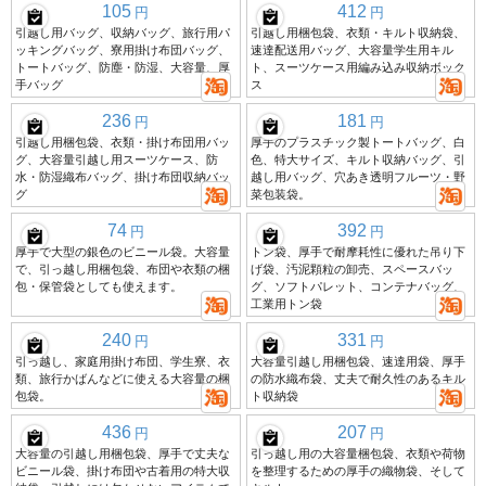
105
412
円
円
引越し用バッグ、収納バッグ、旅行用パ
引越し用梱包袋、衣類・キルト収納袋、
ッキングバッグ、寮用掛け布団バッグ、
速達配送用バッグ、大容量学生用キル
トートバッグ、防塵・防湿、大容量、厚
ト、スーツケース用編み込み収納ボック
手バッグ
ス
236
181
円
円
引越し用梱包袋、衣類・掛け布団用バッ
厚手のプラスチック製トートバッグ、白
グ、大容量引越し用スーツケース、防
色、特大サイズ、キルト収納バッグ、引
水・防湿織布バッグ、掛け布団収納バッ
越し用バッグ、穴あき透明フルーツ・野
グ
菜包装袋。
74
392
円
円
厚手で大型の銀色のビニール袋。大容量
トン袋、厚手で耐摩耗性に優れた吊り下
で、引っ越し用梱包袋、布団や衣類の梱
げ袋、汚泥顆粒の卸売、スペースバッ
包・保管袋としても使えます。
グ、ソフトパレット、コンテナバッグ、
工業用トン袋
240
331
円
円
引っ越し、家庭用掛け布団、学生寮、衣
大容量引越し用梱包袋、速達用袋、厚手
類、旅行かばんなどに使える大容量の梱
の防水織布袋、丈夫で耐久性のあるキル
包袋。
ト収納袋
436
207
円
円
大容量の引越し用梱包袋、厚手で丈夫な
引っ越し用の大容量梱包袋、衣類や荷物
ビニール袋、掛け布団や古着用の特大収
を整理するための厚手の織物袋、そして