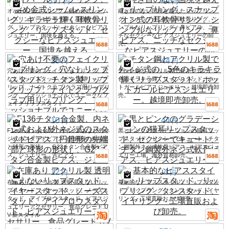
377
44
円
円
オパールリップリング、留め金式シーム
継ぎ目のない国境を越えたリップリン
レスリング、キラキラ輝く耳軟骨リン
グ、スナップオン式の耳軟骨リング、シ
グ、リップスタッド、セクシーなピアス
ンプルなリップリング、鼻ピアス、ニッ
ジュエリー、国境を越える。
チなセクシーなピアスジュエリーの卸
売。
23
44
円
円
穴あけ不要のフェイクリップリング、穴
チタン鋼とアクリル製で外ネジ式の、5
なしリップスタッド、チタン製リップク
色のキラキラ輝くリップスタッド。ホッ
リップ、ナイトクラブ/クラブ用リップリ
トガールピアスジュエリー。越境即売卸
ング、ファッショナブルでユニークなフ
売。
ェイクリップスタッド
10
44
円
円
F136チタン合金製、内ネジ式および外ネ
黒とピンクのグラデーションの猫耳リッ
ジ式のスタッドピアス（円錐形の先端部
プスタッド、セクシーでキュート、チタ
と球形の形状）、G23チタン合金製ピア
ン鋼製外ネジ式軟骨ピアス、ピアスジュ
ス、ジュエリー、舌ピアス。
エリー工場、海外貿易卸売。
12
4
円
円
在庫あり アクリル製 透明 見えないリッ
基本的なピアススタイル：リップスタッ
プスタッド、イヤースタッド、ノーズス
ド、リップリング、タンスタッド、イヤ
タッド、アイブロウスタッド、ピアスジ
リング - 工場直販および卸売。
ュエリーアクセサリー、食品グレード U
V 新スタイル