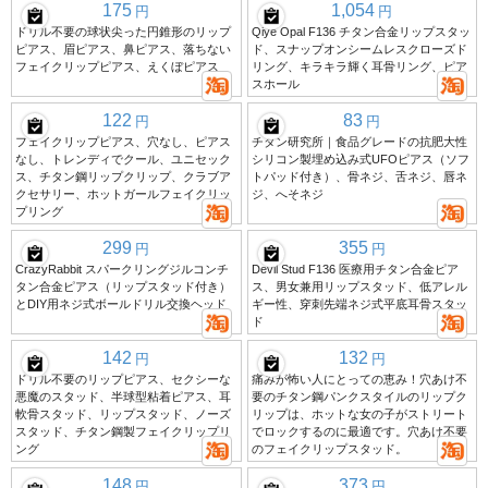
175
1,054
円
円
ドリル不要の球状尖った円錐形のリップ
Qiye Opal F136 チタン合金リップスタッ
ピアス、眉ピアス、鼻ピアス、落ちない
ド、スナップオンシームレスクローズド
フェイクリップピアス、えくぼピアス
リング、キラキラ輝く耳骨リング、ピア
スホール
122
83
円
円
フェイクリップピアス、穴なし、ピアス
チタン研究所｜食品グレードの抗肥大性
なし、トレンディでクール、ユニセック
シリコン製埋め込み式UFOピアス（ソフ
ス、チタン鋼リップクリップ、クラブア
トパッド付き）、骨ネジ、舌ネジ、唇ネ
クセサリー、ホットガールフェイクリッ
ジ、へそネジ
プリング
299
355
円
円
CrazyRabbit スパークリングジルコンチ
Devil Stud F136 医療用チタン合金ピア
タン合金ピアス（リップスタッド付き）
ス、男女兼用リップスタッド、低アレル
とDIY用ネジ式ボールドリル交換ヘッド
ギー性、穿刺先端ネジ式平底耳骨スタッ
ド
142
132
円
円
ドリル不要のリップピアス、セクシーな
痛みが怖い人にとっての恵み！穴あけ不
悪魔のスタッド、半球型粘着ピアス、耳
要のチタン鋼パンクスタイルのリップク
軟骨スタッド、リップスタッド、ノーズ
リップは、ホットな女の子がストリート
スタッド、チタン鋼製フェイクリップリ
でロックするのに最適です。穴あけ不要
ング
のフェイクリップスタッド。
148
373
円
円