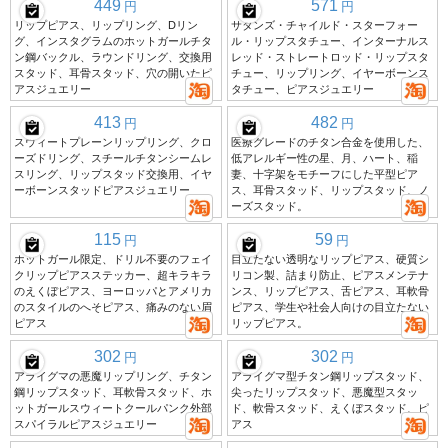
449
571
円
円
リップピアス、リップリング、Dリン
サタンズ・チャイルド・スターフォー
グ、インスタグラムのホットガールチタ
ル・リップスタチュー、インターナルス
ン鋼バックル、ラウンドリング、交換用
レッド・ストレートロッド・リップスタ
スタッド、耳骨スタッド、穴の開いたピ
チュー、リップリング、イヤーボーンス
アスジュエリー
タチュー、ピアスジュエリー
413
482
円
円
スウィートプレーンリップリング、クロ
医療グレードのチタン合金を使用した、
ーズドリング、スチールチタンシームレ
低アレルギー性の星、月、ハート、稲
スリング、リップスタッド交換用、イヤ
妻、十字架をモチーフにした平型ピア
ーボーンスタッドピアスジュエリー
ス、耳骨スタッド、リップスタッド、ノ
ーズスタッド。
115
59
円
円
ホットガール限定、ドリル不要のフェイ
目立たない透明なリップピアス、硬質シ
クリップピアスステッカー、超キラキラ
リコン製、詰まり防止、ピアスメンテナ
のえくぼピアス、ヨーロッパとアメリカ
ンス、リップピアス、舌ピアス、耳軟骨
のスタイルのへそピアス、痛みのない眉
ピアス、学生や社会人向けの目立たない
ピアス
リップピアス。
302
302
円
円
アライグマの悪魔リップリング、チタン
アライグマ型チタン鋼リップスタッド、
鋼リップスタッド、耳軟骨スタッド、ホ
尖ったリップスタッド、悪魔型スタッ
ットガールスウィートクールパンク外部
ド、軟骨スタッド、えくぼスタッド、ピ
スパイラルピアスジュエリー
アス