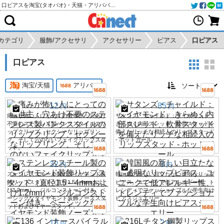
口ピアスを淘宝(タオバオ)・天猫・アリババから個人輸入・購入代行
カテゴリ
服飾/アクセサリ
アクセサリー
ピアス
口ピアス
口ピアス
淘宝/天猫
アリババ
12
85
円
円
痛みが怖い人にとっての救世主：穴あけ
サタンズ・チャイルド：ダイヤモンド、
不要のステンレス製パンクスタイルのリ
きらめく内部スレッド、軟骨スタッドを
ップクリップ、セクシーなリップリン
備えたリッチな相続人のリップスタッド
グ、そして穴のないフェイクリップスタ
- ホットガール
ッド。
32
3
円
円
ステンレススチール製のダイヤモンド装
韓国風の新しい目立たない透明なリップ
飾リップスタッド（直径1.5～4mmおよ
ピアス。ユニークで低アレルギー性、ト
び1.2mm）、ジルコンストーン付き、ベ
レンディでファッショナブルな学生向け
ーシックなダイヤモンド装飾ノーズスタ
ピアスジュエリー。
ッドおよびイヤースタッド。
18
2
円
円