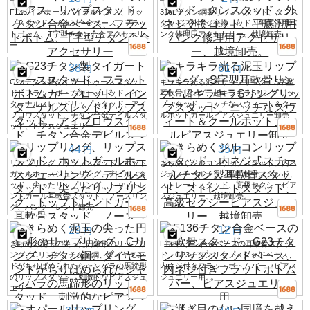
F136 インナースパイラルピアス、リッ
316Lチタン鋼製リップスタッド、タンス
プスタッド、チタン合金ベース、フラッ
タッド、外ネジ交換ロッド、平底汎用パ
トボトム、T字型チタン合金アクセサリ
ンク修理用アクセサリー、越境卸売。
ー
38
61
円
円
G23チタン製タイガートゥーススタッ
キラキラ光る泥玉リップリング、S字型
ド、フラットボトムカーブロッド、イン
耳軟骨リング、超キラキラSリングリッ
ターナルスレッドリップスタッド、アイ
プスタッド、ニッチなスウィート＆クー
ブロウスタッド、チタン合金デビルスタ
ルホットガールピアスジュエリー卸売
ッド、ピアスジュエリー
44
35
円
円
リップリング、リップスタッド、ホット
きらめくジルコンリップスタッド、内ネ
ガールホースシューリング、デビルスタ
ジ式スチールチタン製耳軟骨スタッド、
ッド、尖ったリップリング、トップトレ
ストレートスタッド、高級セクシーピア
ンドガール耳軟骨スタッド、ノーズリン
スジュエリー、越境卸売。
グ、パンクトレンド卸売
29
12
円
円
きらめく泥玉の尖った円錐形のリップリ
F136チタン合金ベースの耳軟骨スタッ
ング、Cリング、チタン鋼、ダイヤモン
ド、G23チタンリップスタッドベース、
ドがちりばめられたシャンバラの馬蹄形
内ネジ付きフラットボトムバー、ピアス
のリップスタッド、刺激的なピアスジュ
ジュエリー用。
エリー