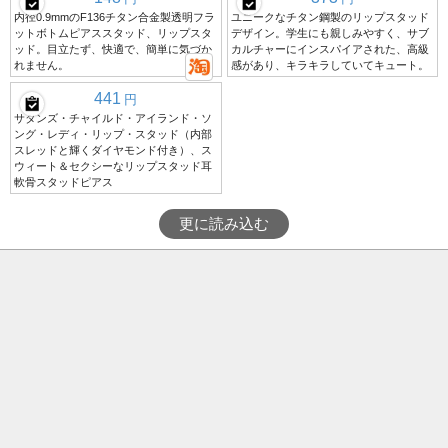
内径0.9mmのF136チタン合金製透明フラ
ユニークなチタン鋼製のリップスタッド
ットボトムピアススタッド、リップスタ
デザイン。学生にも親しみやすく、サブ
ッド。目立たず、快適で、簡単に気づか
カルチャーにインスパイアされた、高級
れません。
感があり、キラキラしていてキュート。
441
円
サタンズ・チャイルド・アイランド・ソ
ング・レディ・リップ・スタッド（内部
スレッドと輝くダイヤモンド付き）、ス
ウィート＆セクシーなリップスタッド耳
軟骨スタッドピアス
更に読み込む