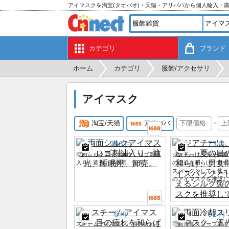
アイマスクを淘宝(タオバオ)・天猫・アリババから個人輸入・
カテゴリ
ブランド
ホーム
カテゴリ
服飾/アクセサリ
アイマスク
-
淘宝/天猫
アリババ
286
73
円
円
両面シルクアイマスク、ロゴ刺繍
ジアチーは、光を遮断
入り、遮光、睡眠用、卸売。
の疲れを和らげ、男女
スパックとしても使え
のアイマスクを推奨し
6
61
円
円
スチームアイマスク、目の疲れを
両面冷却スリープアイ