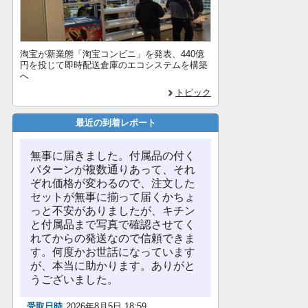
淘宝が新業態「淘宝コンビニ」を発表、440億
円を投じて即時配送倉庫のエコシステムを構築
へ
トピック
最近の到着レポート
無事に届きました。付属品の付く
パターンが複数通りあって、それ
ぞれ価格が変わるので、注文した
セットが無事に揃って届くかちょ
っと不安がありましたが、キチン
と付属品まで写真で確認させてく
れてからの発送なので信頼できま
す。何度かお世話になっています
が、本当に助かります。ありがと
うございました。
受取日時
2026年8月5日 18:59