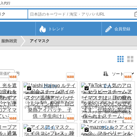
購入代行
トレンド
会員登録
服飾雑貨
アイマスク
円
261
8
円
円
し、夏の目
Haishi Hainuo ルテイン配合スチー
TikTokで人気のアロマセラピース
問わずアイ
ムアイマスク／温熱アイパッチ
チームアイマスクは、目の疲れを
るシルク製
（ルテイン配合、自己発熱アイパ
和らげるのに役立ちます。伝統的
ている。
ッチ、子供・学生向け）
な製法で作られたスチームと温熱
アイパッチは、目の保護と睡眠を
サポートします。
64
351
円
円
マスク、遮
アイスアイマスク、アイスコンプ
Amazonシルクアイマスク、マルベ