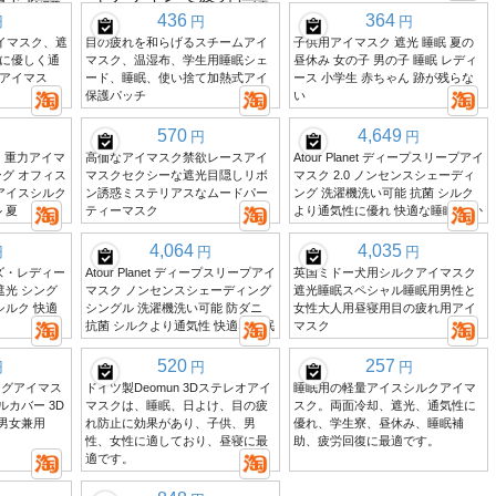
436
364
円
円
円
クアイマスク、遮
目の疲れを和らげるスチームアイ
子供用アイマスク 遮光 睡眠 夏の
に優しく通
マスク、温湿布、学生用睡眠シェ
昼休み 女の子 男の子 睡眠 レディ
アイマス
ード、睡眠、使い捨て加熱式アイ
ース 小学生 赤ちゃん 跡が残らな
保護パッチ
い
570
4,649
円
円
ー 重力アイマ
高価なアイマスク禁欲レースアイ
Atour Planet ディープスリープアイ
グ オフィス
マスクセクシーな遮光目隠しリボ
マスク 2.0 ノンセンスシェーディ
アイスシルク
ン誘惑ミステリアスなムードパー
ング 洗濯機洗い可能 抗菌 シルク
 夏
ティーマスク
より通気性に優れ 快適な睡眠 静か
4,064
4,035
円
円
円
ンズ・レディー
Atour Planet ディープスリープアイ
英国ミドー犬用シルクアイマスク
遮光 シング
マスク ノンセンスシェーディング
遮光睡眠スペシャル睡眠用男性と
シルク 快適
シングル 洗濯機洗い可能 防ダニ
女性大人用昼寝用目の疲れ用アイ
抗菌 シルクより通気性 快適な睡眠
マスク
520
257
円
円
円
アバッグアイマス
ドイツ製Deomun 3Dステレオアイ
睡眠用の軽量アイスシルクアイマ
ルカバー 3D
マスクは、睡眠、日よけ、目の疲
スク。両面冷却、遮光、通気性に
 男女兼用
れ防止に効果があり、子供、男
優れ、学生寮、昼休み、睡眠補
性、女性に適しており、昼寝に最
助、疲労回復に最適です。
適です。