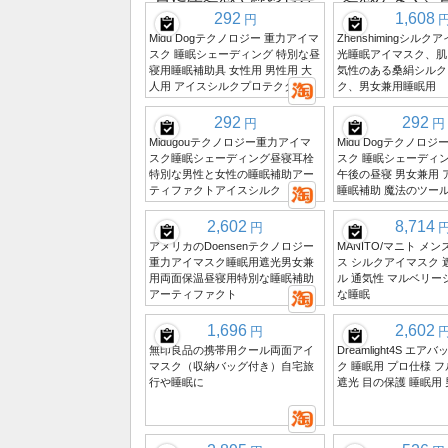
292
1,608
円
Midu Dogテクノロジー 重力アイマ
Zhenshimingシル
スク 睡眠シェーディング 特別な昼
光睡眠アイマスク、肌
寝用睡眠補助具 女性用 男性用 大
気性のある桑絹シルク
人用 アイスシルクプロテクター
ク、男女兼用睡眠用
292
292
円
円
Midugouテクノロジー重力アイマ
Midu Dogテクノロジ
スク睡眠シェーディング昼寝耳栓
スク 睡眠シェーディン
特別な男性と女性の睡眠補助アー
午後の昼寝 男女兼用 
ティファクトアイスシルク
睡眠補助 魔法のツール
2,602
8,714
円
アメリカのDoensenテクノロジー
MANITO/マニト メ
重力アイマスク睡眠用遮光男女兼
ス シルクアイマスク 
用両面保温昼寝用特別な睡眠補助
ル 通気性 マルベリー
アーティファクト
な睡眠
1,696
2,602
円
無印良品の携帯用クール両面アイ
Dreamlight4S エ
マスク（収納バッグ付き）自宅旅
ク 睡眠用 プロ仕様 フ
行や睡眠に
遮光 目の保護 睡眠用