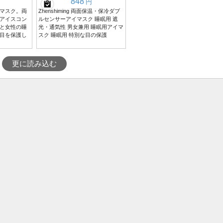
848
円
マスク。両
Zhenshiming 両面保温・保冷ダブ
アイスコン
ルセンサーアイマスク 睡眠用 遮
と女性の睡
光・通気性 男女兼用 睡眠用アイマ
目を保護し
スク 睡眠用 特別な目の保護
更に読み込む