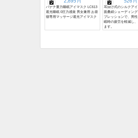
2,895
526
円
円
バナナ重力睡眠アイマスク LC613
耳掛け式のシルクアイ
遮光睡眠 0圧力感覚 男女兼用 お昼
面桑絹シェーディング
寝専用マッサージ遮光アイマスク
プレッションで、男性
眠時の疲労を軽減し、
ます。