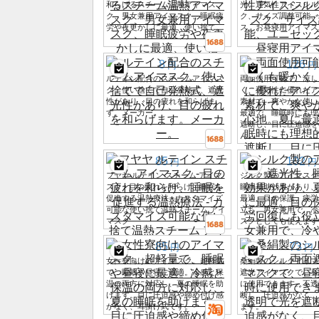
和らげるスチーム温熱アイマス
光、通気性アイスシル
ク、男女兼用アイマスク、睡眠疲
ク、サイズ調整可能、
労や夜更かしに最適、使い捨て。
ス、お昼寝用アイマス
8
126
円
円
ルテイン配合のスチームアイマス
両面使用可能で、涼し
ク。使い捨てで自己発熱式、遮光
く、通気性に優れたア
性があり、目の疲れを和らげま
素材で、爽やかな使い
す。メーカー。
最適で、睡眠時にも理
遮断し、目に圧迫感を
ん。
85
102
円
円
フヤヤ ルテイン スチーム アイマ
シルク製のアイマスク
スク - 目の疲れを和らげ、睡眠を
睡眠補助効果があり、
促進する温熱療法 - カスタマイズ
最適。目の保護、疲労
可能な使い捨て温熱スチーム アイ
立ち、男女兼用で、冷
マスク
スクとしても使えます
85
73
円
円
女性寮向けのアイマスク。超軽量
桑絹製のシルクアイマ
で、睡眠や昼寝に最適。冷感と保
遮光アイマスクで、昼
温の両方に対応し、夏の睡眠を助
に使用できます。不透
けます。目に圧迫感や締め付け感
断し、圧迫感がなく、
がなく、耳掛け式です。
ます。