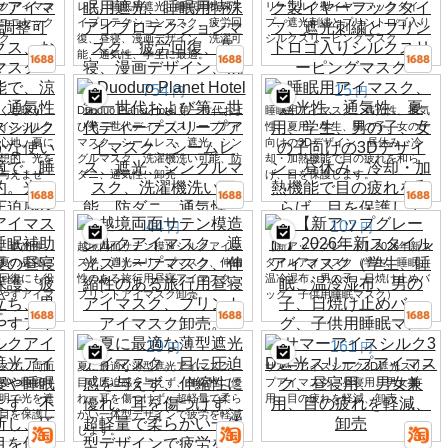
クアイマス
レス、睡眠用遮光、睡眠用特殊ア
リーシルク製イヤーフックタイ
ユニセック
イプロテクションマスク、疲労回
プ、遮光刺繍とプリントロゴ入り
ク
復、昼寝、漫画デザイン、洗濯可
シルクスリーピングマスク
能、通気性、学生に最適。
754
15
円
円
くも暖か
Duoduo Planet Hotel 第一世代およ
睡眠用アイマスク、遮光性、通気
イスシルク
び第二世代ディープスリープアイ
性、夏用、学生、男の子、女の子
心地。夏に
マスク、シームレス、遮光、シン
向けの3Dデザイン、昼休み、冷
想的。光を
グルマスク、洗濯機洗い可能、防
却・加熱機能で目の疲れを和ら
与えませ
ダニ、通気性、卸売
げ、目を保護します。
44
107
円
円
。遮光性、
越境両面サテン模造シルクアイマ
【新アップグレード】2026年新ス
夏の昼寝に
スク、遮光スリープマスク、伸縮
タイルアイマスク（学生、睡眠、
回復にも役
性のある旅行用昼寝アイマスク、
温冷湿布、男の子、日焼け止めバ
やすアイマ
プリントアイマスク卸売。
ッグ、子供用睡眠マスク）
。
29
161
円
円
スク。両面
夏に最適な薄型遮光アイマスク。
サマーアイスシルク3D遮光スリー
寝や睡眠時
目に圧迫感を与えず、伸縮性に優
プアイマスク、昼寝用、男女兼
明で光を遮
れ、耳を傷つけず、超軽量で柔ら
用、目の疲れを軽減、卸売
目を保護し
かい一体型デザインで疲労を軽減
します。