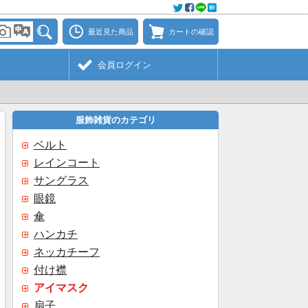
最近見た商品
カートの確認
会員ログイン
服飾雑貨のカテゴリ
ベルト
レインコート
サングラス
眼鏡
傘
ハンカチ
ネッカチーフ
付け襟
アイマスク
扇子