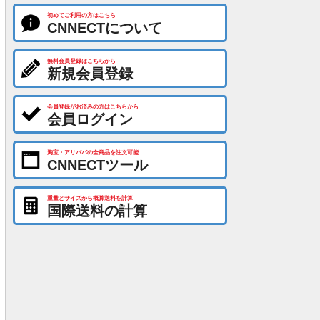
初めてご利用の方はこちら
CNNECTについて
無料会員登録はこちらから
新規会員登録
会員登録がお済みの方はこちらから
会員ログイン
淘宝・アリババの全商品を注文可能
CNNECTツール
重量とサイズから概算送料を計算
国際送料の計算