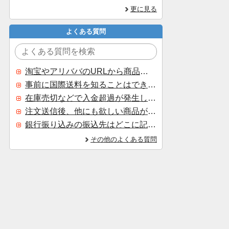
更に見る
よくある質問
淘宝やアリババのURLから商品を探すことはできますか？
事前に国際送料を知ることはできますか？
在庫売切などで入金超過が発生した場合はいつ返金されますか？
注文送信後、他にも欲しい商品が見つかった場合、追加注文できますか？
銀行振り込みの振込先はどこに記載されていますか？
その他のよくある質問