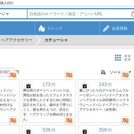
・購入代行
トレンド
会員登録
ヘアアクセサリー
カチューシャ
円
173
143
円
円
ッドバン
男性用スポーツヘッドバンドは、
夏にぴったりのクールデニムブル
ヘッドバン
男性が顔を洗ったりフェイスマス
ーリボンヘッドバンドヘアタイオ
さえるヘッ
クを塗布したりするために特別に
ンヘアスタイル2025新作ハイクラ
め付けな
設計されており、歯付きで滑りに
ウンヘッドバンドヘアクリップヘ
ウンヘアク
くく、髪を押さえつけ、目立た
アアクセサリー（女性用）
ず、ヘアクリップを締め付けませ
ん。
538
359
円
円