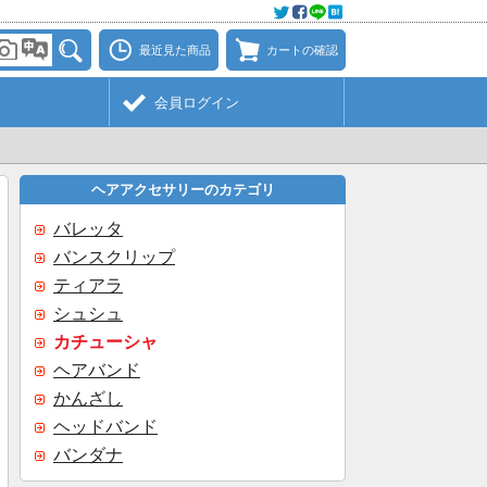
最近見た商品
カートの確認
会員ログイン
ヘアアクセサリーのカテゴリ
バレッタ
バンスクリップ
ティアラ
シュシュ
カチューシャ
ヘアバンド
かんざし
ヘッドバンド
バンダナ