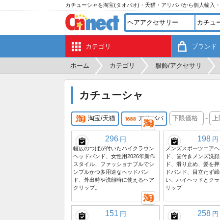
カチューシャを淘宝(タオバオ)・天猫・アリババから個人輸入
カテゴリ
ブランド
ホーム
カテゴリ
服飾/アクセサリ
カチューシャ
-
淘宝/天猫
アリババ
296
198
円
円
幅広のつばが付いたハイクラウン
メンズスポーツエアヘ
ヘッドバンド、女性用2026年新作
ド、歯付きメンズ洗顔
スタイル、ファッショナブルでシ
ド、滑り止め、髪を押
ンプルかつ多用途なヘッドバン
ドバンド、目立たず締
ド、外出時や洗顔時に使えるヘア
い、ハイヘッドとクラ
クリップ。
リップ
151
258
円
円