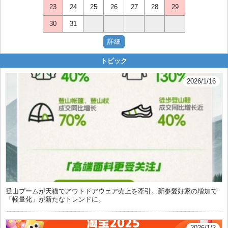
23
24
25
26
27
28
29
30
31
トピック
2026/1/16
登山ブームが天猫でアウトドアウェア売上を牽引。新参愛好家の増加で
「軽量化」が新たなトレンドに。
2026/1/2