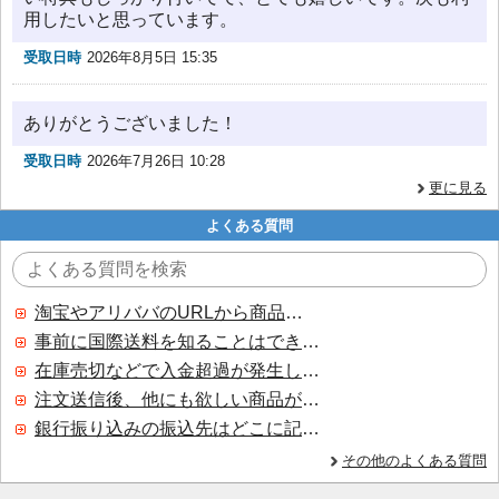
用したいと思っています。
受取日時
2026年8月5日 15:35
ありがとうございました！
受取日時
2026年7月26日 10:28
更に見る
よくある質問
淘宝やアリババのURLから商品を探すことはできますか？
事前に国際送料を知ることはできますか？
在庫売切などで入金超過が発生した場合はいつ返金されますか？
注文送信後、他にも欲しい商品が見つかった場合、追加注文できますか？
銀行振り込みの振込先はどこに記載されていますか？
その他のよくある質問