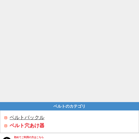
ベルトのカテゴリ
ベルトバックル
ベルト穴あけ器
初めてご利用の方はこちら