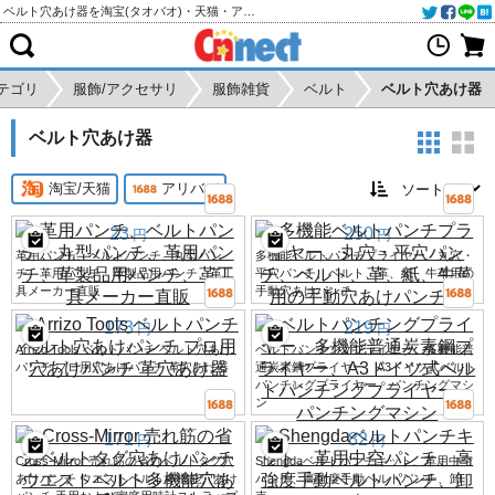
ベルト穴あけ器を淘宝(タオバオ)・天猫・アリババから個人輸入・購入代行
テゴリ
服飾/アクセサリ
服飾雑貨
ベルト
ベルト穴あけ器
ベルト穴あけ器
淘宝/天猫
アリババ
23
250
円
円
革用パンチ、ベルトパンチ、丸型パン
多機能ベルトパンチプライヤー、丸穴・
チ、革用パンチ、革製品用パンチ、革工
平穴パンチ、ベルト、革、紙、牛革用の
具メーカー直販
手動穴あけパンチ。
173
219
円
円
Arrizo Tools ベルトパンチ ベルト穴あけ
ベルトパンチングプライヤー、多機能普
パンチ プロ用穴あけパンチ 革穴あけ器
通炭素鋼プライヤー、A3ドイツ式ベルト
パンチングプライヤー、パンチングマシ
ン
171
82
円
円
Cross-Mirror 売れ筋の省力ベルトタグ穴
Shengdaベルトパンチキット、革用中空
あけパンチ ウエストベルト多機能穴あけ
パンチ、高強度手動ベルトパンチ、卸