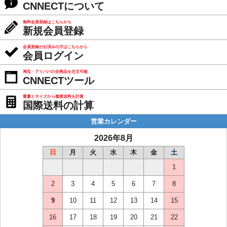
CNNECTについて
無料会員登録はこちらから
新規会員登録
会員登録がお済みの方はこちらから
会員ログイン
淘宝・アリババの全商品を注文可能
CNNECTツール
重量とサイズから概算送料を計算
国際送料の計算
営業カレンダー
2026年8月
日
月
火
水
木
金
土
1
2
3
4
5
6
7
8
9
10
11
12
13
14
15
16
17
18
19
20
21
22