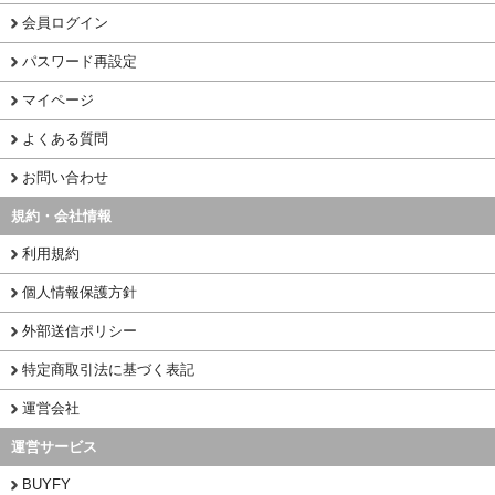
会員ログイン
パスワード再設定
マイページ
よくある質問
お問い合わせ
規約・会社情報
利用規約
個人情報保護方針
外部送信ポリシー
特定商取引法に基づく表記
運営会社
運営サービス
BUYFY