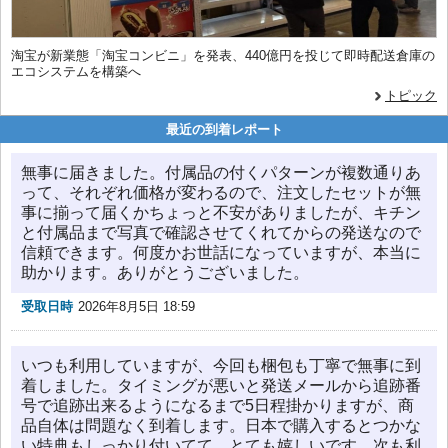
淘宝が新業態「淘宝コンビニ」を発表、440億円を投じて即時配送倉庫の
エコシステムを構築へ
トピック
最近の到着レポート
無事に届きました。付属品の付くパターンが複数通りあ
って、それぞれ価格が変わるので、注文したセットが無
事に揃って届くかちょっと不安がありましたが、キチン
と付属品まで写真で確認させてくれてからの発送なので
信頼できます。何度かお世話になっていますが、本当に
助かります。ありがとうございました。
受取日時
2026年8月5日 18:59
いつも利用していますが、今回も梱包も丁寧で無事に到
着しました。タイミングが悪いと発送メールから追跡番
号で追跡出来るようになるまで5日程掛かりますが、商
品自体は問題なく到着します。日本で購入するとつかな
い特典もしっかり付いてて、とても嬉しいです。次も利