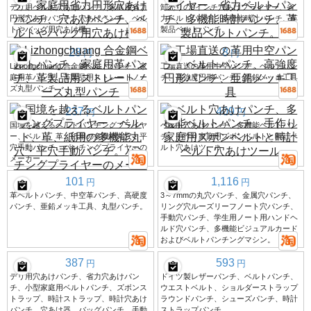
デリ用ベルト穴あけパンチ、家庭用省力
卸売りの9インチ穴あけプライヤー、省
円形穴あけパンチ、穴あけペンチ、ベル
力ベルトパンチ、多機能時計パンチ、革
トやバッグ用穴あけ機。
製品ベルトパンチ。
28
8
円
円
Lizhongchuang 合金鋼ベルトパンチ、家
工場直送の革用中空パンチ、ベルトパン
庭用革パンチ、革製品用ストレートノー
チ、高強度円形パンチ、亜鉛メッキ工具
ズ丸型パンチ
237
409
円
円
国境を越えるベルトパンチングプライヤ
ベルト穴あけパンチ、多機能ベルトパン
ー、ベルト、革、紙用の多機能丸穴・平
チ、手作り家庭用ズボンベルトと時計ベ
穴手動パンチ。パンチングプライヤーの
ルト穴あけツール
メーカー。
101
1,116
円
円
革ベルトパンチ、中空革パンチ、高硬度
3～7mmの丸穴パンチ、金属穴パンチ、
パンチ、亜鉛メッキ工具、丸型パンチ。
リング穴ルーズリーフノート穴パンチ、
手動穴パンチ、学生用ノート用ハンドヘ
ルド穴パンチ、多機能ビジュアルカード
およびベルトパンチングマシン。
387
593
円
円
デリ用穴あけパンチ、省力穴あけパン
ドイツ製レザーパンチ、ベルトパンチ、
チ、小型家庭用ベルトパンチ、ズボンス
ウエストベルト、ショルダーストラップ
トラップ、時計ストラップ、時計穴あけ
ラウンドパンチ、シューズパンチ、時計
パンチ、穴あけ器、バッグパンチ、手動
ストラップパンチ