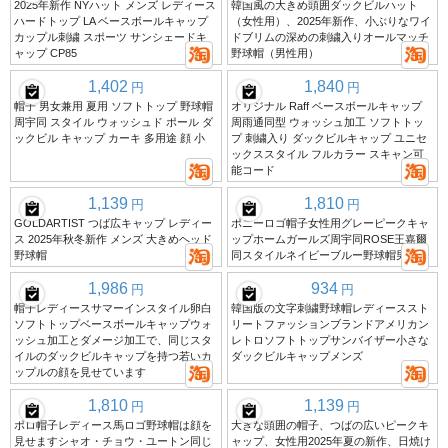
2025年新作 NYハット メンズ レディース
韓国風の大きめ頭囲ダックビルハット
ハードトップ LA ベースボールキャップ
（女性用）、2025年新作、小ぶりなワイ
カップル刺繍 スポーツ サンシェードキ
ドブリムの深めの刺繍入りオールマッチ
ャップ CP85
野球帽（男性用）
1,402
1,840
円
円
帽子 男女兼用 夏用 ソフトトップ 野球帽
オリジナル Raff ベースボールキャップ
周宇同 スタイル ウォッシュド ポール ダ
周雨通同型 ウォッシュ加工 ソフトトッ
ックビル キャップ カーキ 多用途 顔 小
プ 刺繍入り ダックビルキャップ ユニセ
ックススタイル フルカラー スキャン可
能コード
1,139
1,810
円
円
GOLDARTIST つば広キャップ レディー
ポニーロゴ帽子女性用グレーピークキャ
ス 2025年秋冬新作 メンズ 大きめヘッド
ップホームガールズ周宇同ROSE王嘉爾
野球帽
同スタイルネイビーブルー野球帽男性用
1,986
934
円
円
帽子レディースサマーインスタイル卵白
韓国版の文字刺繍野球帽レディーススト
ソフトトップベースボールキャップウォ
リートファッションブランドアメリカン
ッシュ加工とダメージ加工で、同じスタ
レトロソフトトップサンバイザー小さな
イルのダックビルキャップを持つ若いカ
ダックビルキャップメンズ
ップルの顔を見せています
1,810
1,139
円
円
ポロ帽子レディース馬ロゴ野球帽は顔を
大きな頭囲の帽子、つばの広いピークキ
見せますシャオ・チョウ・ユートン同じ
ャップ、女性用2025年夏の新作、日焼け