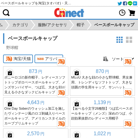
ベースボールキャップを淘宝(タオバオ)・天猫・アリババから個人輸入・購入代行
ム
カテゴリ
服飾/アクセサリ
帽子
ベースボールキャップ
ベースボールキャップ
野球帽
淘宝/天猫
アリババ
873
870
円
円
ポニーロゴの新作帽子、レディースソフ
MUJU 大きな顔の小さな野球帽、男女兼
トトップポロベースボールキャップ、メ
用、トレンディなソフトトップ、大きな
ンズサンバイザー、つば広、大きな顔が
頭囲の学生用キャップ、サンハット
見える小さなダックビルキャップ
4,643
1,139
円
円
One Day Soberのウォッシュ加工を施し
【選べる小文字26種類】つば広ベースボ
たヴィンテージ風のロゴ刺繍入りベース
ールキャップ（メンズ）深めのつば、小
ボールキャップ、アメリカンスタイルの
顔効果抜群のレディース用帽子
カーブブリムキャップ
2,570
1,022
円
円