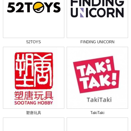
52TOYS
FINDING UNICORN
塑唐玩具
TakiTaki