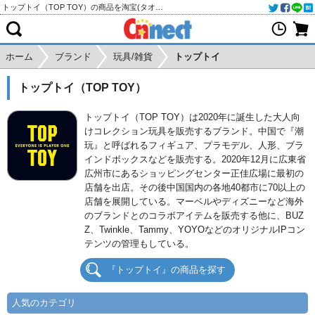
トップトイ（TOP TOY）の商品を淘宝(タオバオ)・天猫・アリババから個人輸入・購入代行
ホーム
ブランド
玩具/雑貨
トップトイ
トップトイ（TOP TOY）
トップトイ（TOP TOY）は2020年に誕生した大人向
けコレクション玩具を販売するブランド。中国で『潮
玩』と呼ばれるフィギュア、プラモデル、人形、ブラ
インドボックスなどを販売する。2020年12月に広東省
広州市にあるショッピングセンター正佳広場に最初の
店舗を出店。その後中国国内の各地40都市に70以上の
店舗を展開している。マーベルやディズニーなど海外
のブランドとのコラボアイテムを販売する他に、BUZ
Z、Twinkle、Tammy、YOYOなどのオリジナルIPコン
テンツの管理もしている。
『トップトイ』の商品を探す
人気のカテゴリ