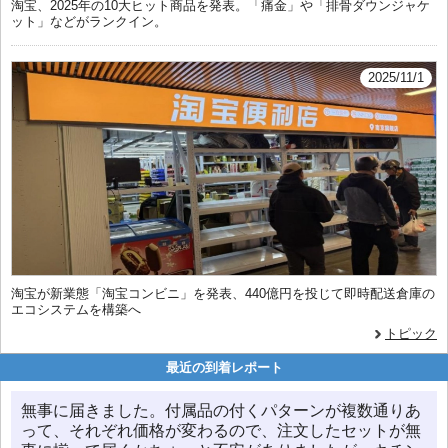
淘宝、2025年の10大ヒット商品を発表。「痛金」や「排骨ダウンジャケ
ット」などがランクイン。
2025/11/1
淘宝が新業態「淘宝コンビニ」を発表、440億円を投じて即時配送倉庫の
エコシステムを構築へ
トピック
最近の到着レポート
無事に届きました。付属品の付くパターンが複数通りあ
って、それぞれ価格が変わるので、注文したセットが無