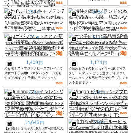
す。工場から卸売りで入手可能です。
367
845
円
円
ナイルリトルキャプテン706-91子供用お
特注の高級ブランドのぬいぐるみ、人
もちゃクレーン高品質シミュレーション
形、リアルな動物フィギュア、マスコッ
モデル慣性工学車両
ト、その他高品質製品。
76
512
円
円
ロゴがプリントされた新しい鉛筆型プレ
女の子向けの高品質SP織りぬいぐるみ、
ッシャーボール。高品質で斬新なPUスポ
小さなキーホルダー、人形、女の子への
ンジ素材の鉛筆型デザイン。
誕生日プレゼント、ビニール製。
1,409
1,174
円
円
光る水ミストマジックビーズプレイハウ
子供用女の子のおもちゃ 3～6歳 アイス
ス女の子子供用DIY素材パッケージおも
クリームマシン ごっこ遊び アイスクリ
ちゃ2025ギフト子供の日マジック6
ームショップ 5 男の子と女の子 プリンセ
ス 9 教育ギフト
218
238
円
円
Qunlong ファインレンガ小粒子ビルディ
Pingao ビルディングブロックアクセサリ
ングブロック 92280 国内組み立てトップ
ー 小さな粒子 1x2 トップ ハンドルプレ
と互換性あり クランププレート付き ビ
ート付き レゴ 2432 ルーズパーツと互換
ルディングブロックパーツ卸売
性あり 工場直販
14,646
249
円
円
【新製品】赤ちゃん3歳AI800％知能玩具
強力な磁気減圧ルービックキューブ、3D