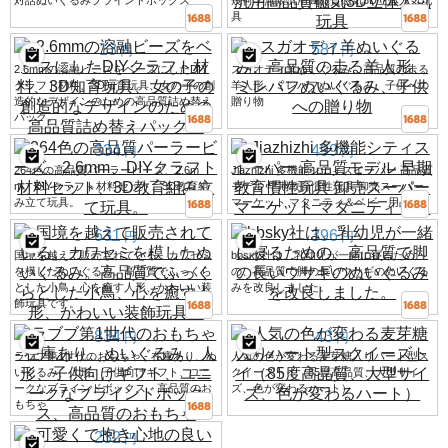
対話ぬいぐるみブラインドボックス
幾何学無限汎用高品質磁気3D立体人気玩
具
13
587
円
円
2.6mmの溶融ビーズをベースにしたDIY
スガオディ羊ぬいぐるみ、高品質の走る
クラフト材料、3D知育玩具、女の子の創
羊人形、ミレパフぬいぐるみ、子供への
造的なデザインのための高品質詰め替え
贈り物
パック。
334
499
円
円
264色の高品質パーラービーズ、2.6m
Jiazhizhi 多機能シティスイーパー 高品質
m、DIYクラフト材料セット、3D教育組
モデル 早期教育慣性玩具 卸売スーパー
み立て玩具。
マーケット マタニティ＆ベビー用品店
631
396
円
円
国境を越えて販売されている、カワセミ
bbsky社は、乳幼児が一緒に寝るため
を模したぬいぐるみ。高品質でふっくら
の、高品質で脚の長いウサギのぬいぐる
とした小鳥、心を癒す人形、かわいい装
みを改良しました。
飾玩具です。
834
43
円
円
ラブブ第1世代のおもちゃ - 在庫あり、ぬ
人気の色が変わる麦芽糖入りハート型ス
いぐるみ、人形、子供向けギフト、ユニ
クイーズトイ（85度高品質、大型サイ
ークなブラインドボックス、高品質のお
ズ、色が変わるハート）
もちゃ
232
円