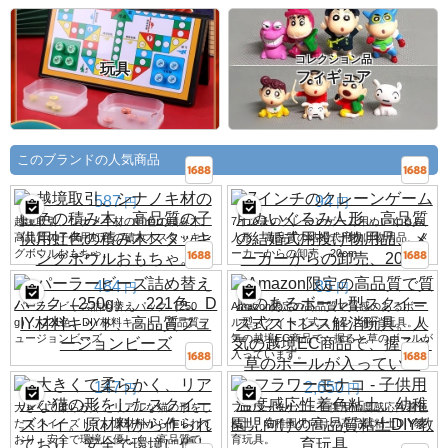
コレクション品
玩具
フィギュア
このブランドの人気商品
587
94
円
円
越境取引、シナノキ材の虹色の積み木、
7インチのクレーンゲーム用ぬいぐるみ
高品質の子供用虹色の積み木スタッキン
人形、高品質の結婚式用投げ物用品、メ
グボウルおもちゃ。
ーカーからの卸売、20cm
484
85
円
円
パーラービーズ詰め替えパック（250
Amazon限定の高品質で質感のあるボー
g）、221色、DIY材料キット、高品質フ
ル型スクイーズ式ストレス解消玩具。人
ュージョンビーズ
気の越境EC商品で、握ると草のボールが
入っています。
147
2,650
円
円
大きくて柔らかく、リアルな猫の形をし
フラワーモナコ - 子供用温度感応性着色
たスクイーズトイ。原材料から作られて
粘土、幼稚園児向けの高品質粘土DIY教
おり、安全で環境に優しく、高品質で
育玩具。