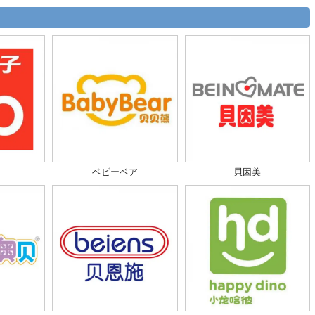
ベビーベア
貝因美