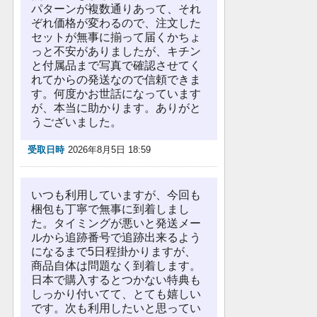
パターンが複数通りあって、それ
ぞれ価格が変わるので、注文した
セットが無事に揃って届くかちょ
っと不安がありましたが、キチン
と付属品まで写真で確認させてく
れてからの発送なので信頼できま
す。何度かお世話になっています
が、本当に助かります。ありがと
うございました。
受取日時
2026年8月5日 18:59
いつも利用していますが、今回も
梱包も丁寧で無事に到着しまし
た。タイミングが悪いと発送メー
ルから追跡番号で追跡出来るよう
になるまで5日程掛かりますが、
商品自体は問題なく到着します。
日本で購入するとつかない特典も
しっかり付いてて、とても嬉しい
です。次も利用したいと思ってい