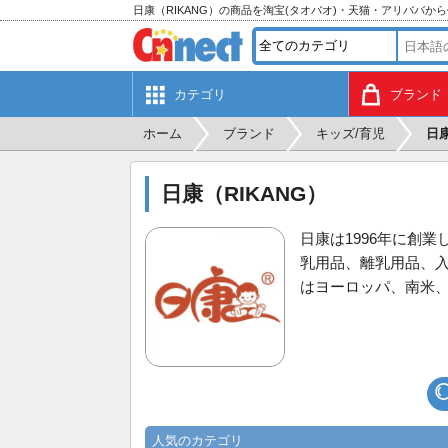
日康（RIKANG）の商品を淘宝(タオバオ)・天猫・アリババか
カテゴリ
ブランド
ホーム
ブランド
キッズ/育児
日
日康（RIKANG）
日康は1996年に創
乳用品、離乳用品、
はヨーロッパ、南米
人気のカテゴリ