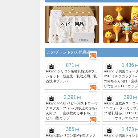
ベビー用品
ベビーおも
このブランドの人気商品
871
1,436
円
Rikang シリコン製哺乳瓶洗浄ブラ
Rikang 子供用ウォー
シセット（新生児・乳幼児用、乳
PSU ミルクカップ 1
首洗浄ブラシ）
の赤ちゃん向け：直接
り付きストローカップ
2,391
390
円
円
Rikang PPSU ベビー用ストロー付
Rikang 直飲みストロ
きマグカップ（6ヶ月以上の赤ちゃ
cm ウォーターカップ
ん向け）、直接飲めるボトル、ア
プ 哺乳瓶 広口 PPSU
ヒル口型カップ
トロー オリジナルア
385
1,473
円
Rikang製シリコン製V字型ダック
Rikang 子供用トイ