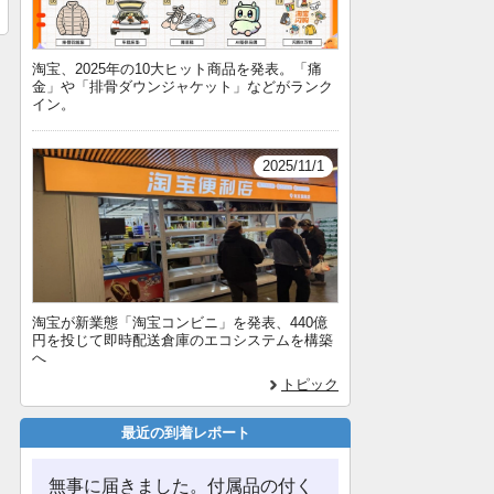
淘宝、2025年の10大ヒット商品を発表。「痛
金」や「排骨ダウンジャケット」などがランク
イン。
2025/11/1
淘宝が新業態「淘宝コンビニ」を発表、440億
円を投じて即時配送倉庫のエコシステムを構築
へ
トピック
最近の到着レポート
無事に届きました。付属品の付く