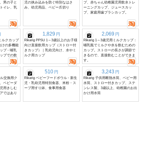
、男の子と
児の挟み込みを防ぐ特別なはさ
プ、赤ちゃん幼稚園児用飲水トレ
トイレ、乳
み、幼児用品、ベビー爪切り
ーニングカップ、ジュースカッ
プ、家庭用歯ブラシカップ。
1,829
2,069
円
円
円
U ミルクカップ
Rikang PPSU 1～3歳以上のお子様
Rikang 1～3歳児用ミルクカップ：
ん向けの多機能
向け直接飲用カップ（ストロー付
哺乳瓶でミルクや水を飲むための
プ - 哺乳
きカップ）｜乳幼児向け、水やミ
カップ。ストローの長さが調節で
ップでの飲
ルク用カップ
きるので、直接飲むことができま
す。
510
3,243
円
円
ール交換用ク
Rikang ベビーフードボウル - 新生
Rikang 子供用断熱水筒、ベビー用
、ベビーダ
児・乳幼児用特別食器、米粉・ス
水筒、ストロー付きカップ、ステ
児用きしむ
ープ用すり鉢、食事用食器
ンレス製、3歳以上、幼稚園のお出
アではあり
かけ用水筒