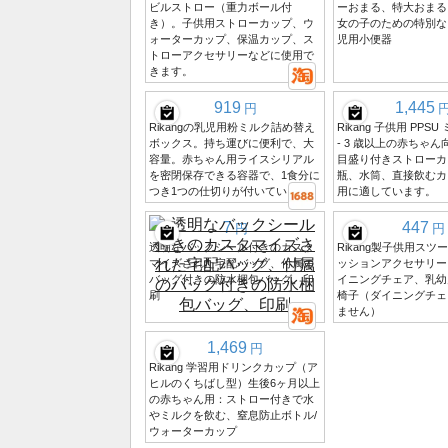
ビルストロー（重力ボール付
ーおまる、特大おまる
き）。子供用ストローカップ、ウ
女の子のための特別な
ォーターカップ、保温カップ、ス
児用小便器
トローアクセサリーなどに使用で
きます。
919
1,445
円
Rikangの乳児用粉ミルク詰め替え
Rikang 子供用 PPS
ボックス。持ち運びに便利で、大
- 3 歳以上の赤ちゃ
容量。赤ちゃん用ライスシリアル
目盛り付きストローカッ
を密閉保存できる容器で、1食分に
瓶、水筒、直接飲むカ
つき1つの仕切りが付いています。
用に適しています。
7
447
円
円
透明なバックシール付きのカスタ
Rikang製子供用スツ
マイズされた宅配バッグ、付属の
ッションアクセサリー
バッグ付きの防水梱包バッグ、印
イニングチェア、乳幼
刷
椅子（ダイニングチェ
ません）
1,469
円
Rikang 学習用ドリンクカップ（ア
ヒルのくちばし型）生後6ヶ月以上
の赤ちゃん用：ストロー付きで水
やミルクを飲む、窒息防止ボトル/
ウォーターカップ