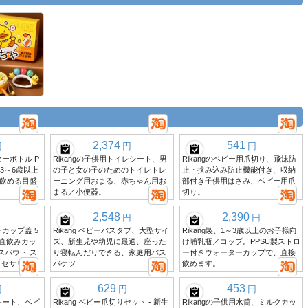
ちゃ
2,374
541
円
円
円
ターボトル P
Rikangの子供用トイレシート、男
Rikangのベビー用爪切り、飛沫防
～3～6歳以上
の子と女の子のためのトイレトレ
止・挟み込み防止機能付き、収納
飲める目盛
ーニング用おまる、赤ちゃん用お
部付き子供用はさみ、ベビー用爪
まる／小便器。
切り。
2,548
2,390
円
円
ーカップ蓋 5
Rikang ベビーバスタブ、大型サイ
Rikang製、1～3歳以上のお子様向
 直飲みカッ
ズ、新生児や幼児に最適、座った
け哺乳瓶／コップ。PPSU製ストロ
 スパウト ス
り寝転んだりできる、家庭用バス
ー付きウォーターカップで、直接
クセサリー
バケツ
飲めます。
629
453
円
円
円
レシート、ベビ
Rikang ベビー爪切りセット - 新生
Rikangの子供用水筒、ミルクカッ