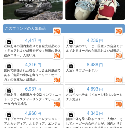
シューズ
シューズ
このブランドの人気商品
4,447
4,236
円
円
在庫ありの国内生産メカ合金完成品のフ
人食い族のエリーと、国産メカ合金モデ
ィギュアおよび成形モデル：無限の身体
ルであるオーガの在庫品および成形品。
盗みエリー、人食い鬼
4,316
8,488
円
円
国内で開発された複合メカ合金完成品で
大連オリゴガーホテル
ある「無限の身体を奪うエリー・オー
ガ」の在庫品と成形品。
6,937
4,693
円
円
在庫あり、成形済み 44002 インフィニッ
オスベルホテル（ピュージ郡バスターミ
ト・ボディスティーリング・エリー・オ
ナル支店）
ーガ 合金完成品
4,960
4,340
円
円
コトブキヤのプラモデルコレクション：
無限に体を乗っ取るエリー、人食い、そ
アルカナディア、ルミティア、エンジェ
してオーガーの合体メカが、国内オリジ