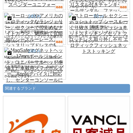
ユニフォーム
ャンキーヒールサンダル、ファッショナ
ブルなハイヒール。
248
58
円
円
ヨーロッパやアメリカのエロティックな
ストローガール セクシーメッシュトップ
ランジェリー、セクシーで控えめなナイ
シースルー くり抜き 誘惑フィッシュネ
トガウン、魅惑的で官能的なシースルー
ットストッキングセット クロッチレス
レースメッシュスリップドレスの魅力を
取り外し不可 エロティックフィッシュネ
お楽しみください。
ットストッキング
248
円
MagSafeマグネットヘッド、17mmボー
ルジョイント、ユニバーサルヘッドを備
えた車載用スマホホルダー。Appleデバイ
スに対応し、センターコンソールにスマ
ホを固定できます。
関連するブランド