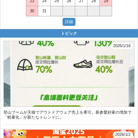
23
24
25
26
27
28
29
30
31
トピック
2026/1/16
登山ブームが天猫でアウトドアウェア売上を牽引。新参愛好家の増加で
「軽量化」が新たなトレンドに。
2026/1/2