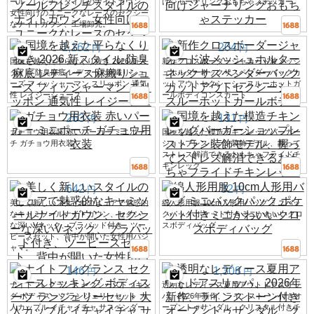
ールフレンチスタイルのナイトガウン、
けジャーナリングおもちゃステッカー
女性向けのユニークなレースのセクシー
なナイトガウン、工場卸売。
1,162
204
円
円
国境を越えた平らなくり抜き 2026 新ス
新作クロスボーダージャカード波メッシ
タイル 防臭麻底 レディース麻織りシュ
ュホルターネックサスペンダーバックカ
ーズ フィッシャーマン スリッポン 通気
ットアウトセクシーシースルーホットガ
性 レイジーシューズ
ールボディコンスカート
263
131
円
円
ガチョウ用衣装 赤いパーカー ミニポー
国境を越えた模造チキンレッグバーガー
チ ガチョウ用衣装
ショップレストラン装飾モデル、握って
ストレス解消できるおもちゃフライドチ
キンレッグ
642
32
円
円
美しく新しいスタイルのピュアで魅惑的
綿人形用服 10cm人形用バッグ ミニバッ
なキャミソールナイトガウン、セクシー
クパック ポケット付きミニかわいいクロ
な深いVネック、ブラパッド付き、ツー
スボディバッグ
ピースセット、背中が開いた女性用パジ
ャマ。
146
1,308
円
円
ナイトフレグランス セクシーストッキン
透明なレディース夏用アウトドアスリッ
グ ボディスーツ ランジェリーセット 大
パ、2026年新作、ラインストーン付きオ
人カップル イチャイチャ サスペンダー
ープントゥサンダル、クリスタル付きチ