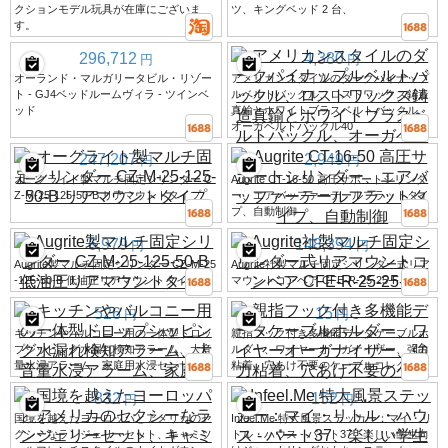
クションモデル玩具が在庫にございま
ツ、キングベッド 2 台、
す。
296,712
4,380
円
円
オーランド・マルガリータビル・リゾー
アメリカンスタイルのダークパイナップ
ト - GJ4ベッドルームヴィラ - ツインベ
ルベルトバックル、ロストワックス鋳造
ッド
真鍮とホワイトブラスベルトバックル、
オーガベルトバックル40
247,207
2,949
円
円
オーグライト製マルチ固定シリンダー C
Augrite CT-16-50 高圧サポートシリンダ
Z-M-25-125-50-B リアマウントタイプ
ー、エアバッファーテールフラットタイ
プ、自動制御
6,979
148,394
円
円
Augrite製マルチ固定シリンダー CZ-M-25
Augrite社製マルチ固定シリンダー式リア
-125-50-B 低油圧リアマウントタイプ
マウントコンベア CFE-R-25-25-F
526
15
円
円
キッチンやバルコニー用の一体型ドロッ
親指フック付き多機能データケーブルホ
プシッピング水漏れ検知アラーム、大音
ルダー、ワイヤーオーガナイザー、強力
量水浸アラーム、家庭用水浸センサー。
粘着、穴あけ不要のケーブルコレクター
832
152
円
円
国境を越えたヨーロッパとアメリカのセ
Infeel.Me 特大風景ステッカー：マイ・リ
クシーなランジェリーセット、キャミソ
トル・ハウス - パート37、楽しい学生向