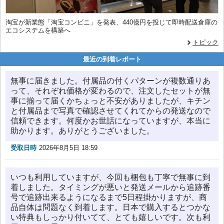
淘宝が新業態「淘宝コンビニ」を発表、440億円を投じて即時配送倉庫の
エコシステムを構築へ
トピック
最近の到着レポート
無事に届きました。付属品の付くパターンが複数通りあ
って、それぞれ価格が変わるので、注文したセットが無
事に揃って届くかちょっと不安がありましたが、キチン
と付属品まで写真で確認させてくれてからの発送なので
信頼できます。何度かお世話になっていますが、本当に
助かります。ありがとうございました。
受取日時
2026年8月5日 18:59
いつも利用していますが、今回も梱包も丁寧で無事に到
着しました。タイミングが悪いと発送メールから追跡番
号で追跡出来るようになるまで5日程掛かりますが、商
品自体は問題なく到着します。日本で購入するとつかな
い特典もしっかり付いてて、とても嬉しいです。次も利