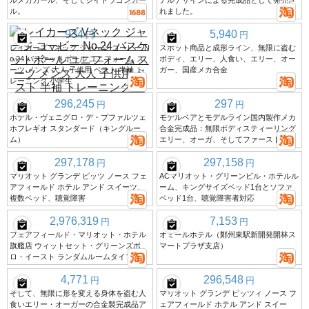
ルメカガール、そしてジイドラゴンガー
ナルデザインによる完成品として発売さ
ル。
れました。
934
5,940
円
円
レイカーズ Vネック ジャージ コービー N
スポット商品と成形ライン、無限に盗む
o.24 バスケットボール ユニフォーム ス
ボディ、エリー、人食い、エリー、オー
ーツ メンズ 大人 子供用 ベスト 半袖 ト
ガー、国産メカ合金
レーニング 小学生
296,245
297
円
円
ホテル・ヴェニグロ・デ・プファルツェ
モデルベアとモデルライン国内製作メカ
ホフレギオ スタンダード（キングルー
合金完成品：無限ボディスティーリング
ム）
エリー、オーガ、そしてファースト
297,178
297,158
円
円
マリオット グランデ ピッツ ノース フェ
ACマリオット・グリーンビル・ホテルル
アフィールド ホテル アンド スイーツ、
ーム、キングサイズベッド1台とソファ
複数ベッド、聴覚障害
ベッド1台、聴覚障害者対応
2,976,319
7,153
円
円
フェアフィールド・マリオット・ホテル
オミールホテル（鄭州東駅新開発開林ス
旗艦店 ウィットセット・グリーンズボ
マートプラザ支店）
ロ・イースト ランダムルームタイプ
4,771
296,548
円
円
そして、無限に形を変える身体を盗む人
マリオット グランデ ピッツィ ノース フ
食いエリー・オーガーの合金製完成品ア
ェアフィールド ホテル アンド スイー