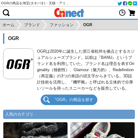
OGRの商品を淘宝(タオバオ)・天猫・アリババから個人輸入・購入代行
ホーム
ブランド
ファッション
OGR
OGR
OGRは2020年に誕生した浙江省杭州を拠点とするカジ
ュアルシューズブランド。以前は『BANU』というブ
ランド名を利用していた。ブランド名は理念を表すOri
ginality（独創性）、Glamour（魅力的）、Redefinition
（再定義）の3つの単語の頭文字からきている。3D設
計技術を活用し、『機甲靴』と呼ばれる立体的で分厚
いソールを持ったスニーカーなどを販売している。
『OGR』の商品を探す
人気のカテゴリ
メンズファッション
レディースファッション