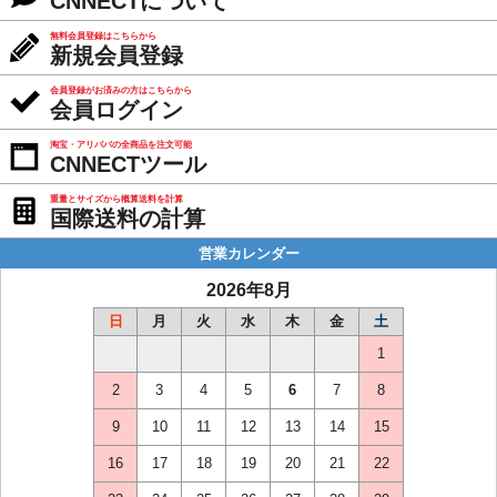
CNNECTについて
無料会員登録はこちらから
新規会員登録
会員登録がお済みの方はこちらから
会員ログイン
淘宝・アリババの全商品を注文可能
CNNECTツール
重量とサイズから概算送料を計算
国際送料の計算
営業カレンダー
2026年8月
日
月
火
水
木
金
土
1
2
3
4
5
6
7
8
9
10
11
12
13
14
15
16
17
18
19
20
21
22