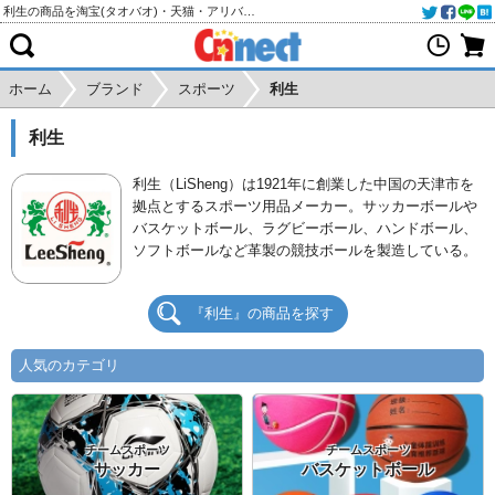
利生の商品を淘宝(タオバオ)・天猫・アリババから個人輸入・購入代行
ホーム
ブランド
スポーツ
利生
利生
利生（LiSheng）は1921年に創業した中国の天津市を
拠点とするスポーツ用品メーカー。サッカーボールや
バスケットボール、ラグビーボール、ハンドボール、
ソフトボールなど革製の競技ボールを製造している。
『利生』の商品を探す
人気のカテゴリ
チームスポーツ
チームスポーツ
サッカー
バスケットボール