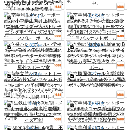
sheng Eight-Star Snowflake Flour 5kg/袋
中。
代理店。
1,291
1,908
円
円
南華利生4号バレーボール、小中学生向
南華利盛バスケットボール B2250 (5号)
け正規品、ブチルブラダー入りトレーニ
子供・青少年用バスケットボールマシン
ング用、サイズ2343、ユースバレーボー
粘着バスケットボール 5号バスケットボ
ル。
ール
1,827
1,820
円
円
立盛バレーボール小学校第4中学校入学
本物のNanhua Lisheng B5999バスケット
試験第5回ハードバレーボール中学校体
ボールサイズ5バスケットボールマシン
育テストトレーニング大会屋外スポーツ
粘着カラー吸湿バスケットボール
室
1,614
753
円
円
南華立勝バスケットボール 2254 No.5 バ
立勝固体ボール入学試験固体ボール2キ
スケットボール ユース 子供用バスケッ
ログラム固体ボール入学試験固体ボール
トボール No.5 バスケットボール ブチル
胆嚢 PUレザー
205
1,350
円
円
李生鉄山芋麺 800g/袋 - メーカー直販、
南華利盛バスケットボール B9992 ユース
健康増進麺卸売、様々な形状にカスタマ
学生用マシン粘着式屋内/屋外用 2253 サ
イズ可能
イズ5ボール 2263 サイズ6 ブルーボール
995
1,233
円
円