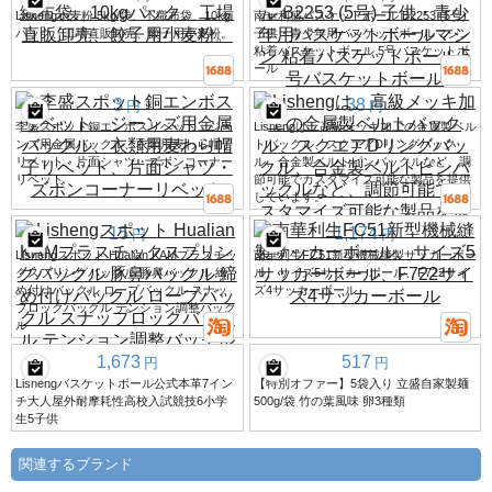
Lisheng小麦粉 5kg/袋、不織布袋、10kg
南華利盛バスケットボール B2253 (5号)
パック、工場直販卸売、餃子用小麦粉。
子供・青少年用バスケットボールマシン
粘着バスケットボール 5号バスケットボ
ール
3
38
円
円
李盛スポット銅エンボスリベット、ジー
Lishengは、高級メッキ加工の金属製ベル
ンズ用金属バックル、衣類用麦わら帽子
トバックル、スクエアDリングバック
リベット、片面シャツ・ズボンコーナー
ル、合金製ベルトピンバックルなど、調
リベット
節可能でカスタマイズ可能な製品を提供
しています。
15
1,174
円
円
Lishengスポット Hualian KAMプラスチッ
南華利生FC51新型機械縫製サッカーボー
クスプリングバックル 豚鼻バックル 締
ル、サイズ5サッカーボール、F722サイ
め付けバックル ロープバックル スナッ
ズ4サッカーボール
プロックバックル テンション調整バック
ル
1,673
517
円
円
Lishengバスケットボール公式本革7イン
【特別オファー】5袋入り 立盛自家製麺
チ大人屋外耐摩耗性高校入試競技6小学
500g/袋 竹の葉風味 卵3種類
生5子供
関連するブランド