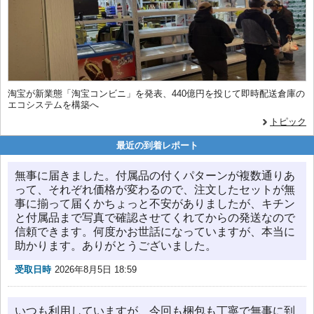
淘宝が新業態「淘宝コンビニ」を発表、440億円を投じて即時配送倉庫の
エコシステムを構築へ
トピック
最近の到着レポート
無事に届きました。付属品の付くパターンが複数通りあ
って、それぞれ価格が変わるので、注文したセットが無
事に揃って届くかちょっと不安がありましたが、キチン
と付属品まで写真で確認させてくれてからの発送なので
信頼できます。何度かお世話になっていますが、本当に
助かります。ありがとうございました。
受取日時
2026年8月5日 18:59
いつも利用していますが、今回も梱包も丁寧で無事に到