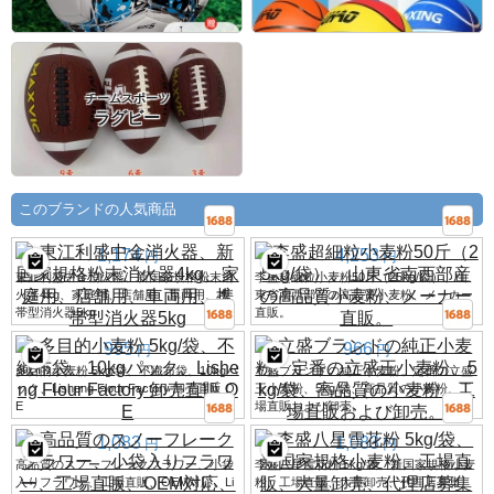
チームスポーツ
ラグビー
このブランドの人気商品
1,174
4,253
円
円
東江利盛中金消火器、新国家規格粉末消
李盛超細粒小麦粉50斤（25kg/袋）、山
火器4kg、家庭用、店舗用、車両用、携
東省南西部産の高品質小麦粉、メーカー
帯型消火器5kg
直販。
995
966
円
円
多目的小麦粉 5kg/袋、不織布袋、10kgパ
立盛ブランドの純正小麦粉、定番の立盛
ック、Lisheng Flour Factory 卸売直販 O
王小麦粉、5kg/袋、高品質の小麦粉、工
E
場直販および卸売。
1,083
1,083
円
円
高品質のスノーフレークフラワー、小袋
李盛八星雪花粉 5kg/袋、新国家規格小麦
入りフラワー、工場直販、OEM対応、Li
粉、工場直販、大量卸売、代理店募集