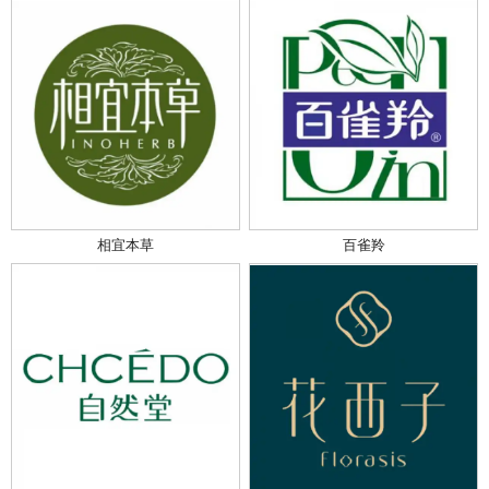
相宜本草
百雀羚