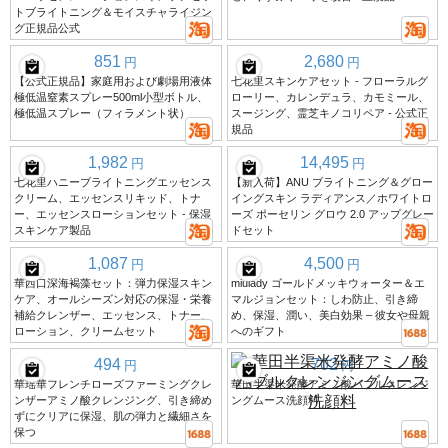
トブライトニング＆モイスチャライジン
グ正規品公式
851
2,680
円
円
【公式正規品】家庭用および劇場用液体
七花里スキンケアセット - フローラルグ
極低温窒素スプレー500ml小型ボトル、
ローリー、カレンデュラ、カモミール、
極低温スプレー（フィラメント状）
スージング、霊芝キノコリペア - 公式正
規品
1,982
14,495
円
円
七花里ハニーブライトニングエッセンス
【新入荷】ANU ブライトニング＆グロー
クリーム、エッセンスリキッド、トナ
イングスキン ラディアンス／ホワイトロ
ー、エッセンスローションセット - 保湿
ーズ ポーセリン グロウ 2.0 アップグレー
スキンケア製品
ドセット
1,087
4,500
円
円
華西口深海褐藻セット：弾力保湿スキン
miulady ゴールドメッキウォーター＆エ
ケア、オールシーズン対応の保湿・栄養
マルジョンセット：しわ防止、引き締
補給クレンザー、エッセンス、トナー、
め、保湿、潤い、美白効果 – 彼女や母親
ローション、クリームセット
へのギフト
494
702
円
円
華瑶華フレンチローズファーミングクレ
華田半渠米発酵アミノ酸バブルクレンジ
ンザーアミノ酸クレンジング、引き締め
ングムース洗顔料
ずにクリアに保湿、肌の弾力と繊細さを
保つ