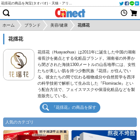
花揺花の商品を淘宝(タオバオ)・天猫・アリババから個人輸入・購入代行
ホーム
ブランド
美容/健康
花揺花
花揺花
花揺花（Huayaohua）は2011年に誕生した中国の湖南
省長沙を拠点とする化粧品ブランド。湖南省の外界か
ら閉ざされた海抜1300メートルの山岳地帯には、女性
たちが美しい肌を持つ少数民族『花揺』が住んでい
る。彼女たちの間で伝わる植物成分や自然哲学を西洋
の科学技術で解析して生み出した『Flomiracle』とい
う配合方法で、フェイスマスクや保湿化粧品などを製
造販売している。
『花揺花』の商品を探す
人気のカテゴリ