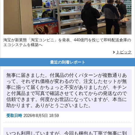
淘宝が新業態「淘宝コンビニ」を発表、440億円を投じて即時配送倉庫の
エコシステムを構築へ
トピック
最近の到着レポート
無事に届きました。付属品の付くパターンが複数通りあ
って、それぞれ価格が変わるので、注文したセットが無
事に揃って届くかちょっと不安がありましたが、キチン
と付属品まで写真で確認させてくれてからの発送なので
信頼できます。何度かお世話になっていますが、本当に
助かります。ありがとうございました。
受取日時
2026年8月5日 18:59
いつも利用していますが、今回も梱包も丁寧で無事に到