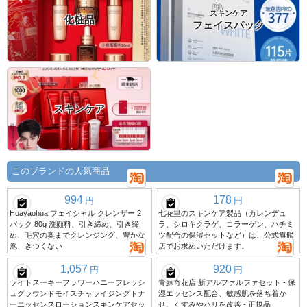
スキンケア
化粧品
フェイスパック
スキンケア
このブランドの人気商品
994
178
円
円
Huayaohua フェイシャル クレンザー 2
七花里のスキンケア製品（カレンデュ
パック 80g 洗顔料、引き締め、引き締
ラ、シロキクラゲ、コラーゲン、ハチミ
め、毛穴の奥までクレンジング、豊かな
ツ配合の保湿セットなど）は、公式旗艦
泡、きつくない
店でお求めいただけます。
1,057
920
円
円
ライトスーキーフラワーハニーフレッシ
青蘇奇花店 新アルファルファセット - 保
ュグラウンドモイスチャライジングトナ
湿エッセンス配合、敏感肌を落ち着か
ーエッセンスローションスキンケアセッ
せ、くすみやハリを改善 - 正規品