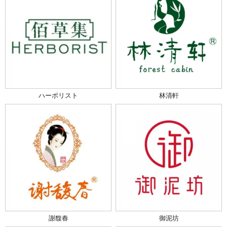
ハーボリスト
林清軒
謝馥春
御泥坊