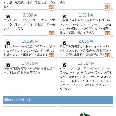
すい肌、敏感肌、妊婦、学生に適してい
肌用
ます。
3,309
1,364
円
円
コレス グリークシャンプー：甘草、アロ
七花利 ニキビ対策 オイルコントロール
エベラ、米タンパク質、月桂樹、アーモ
トナー、ローション、クリーム、エッセ
ンド、ヒマワリ
ンス 使い切りスキンケアセット - 鎮静、
修復、保湿、潤い（正規品）
10,295
2,665
円
円
【シスター・ルー限定】MOSY ペプチド
華西口深海褐藻セット - ウォーター＆ロ
ハニークレンジングバーム：肌に優しく
ーションスキンケア製品公式旗艦店セッ
刺激がなく、7日間で引き締めます。
ト、保湿効果抜群、店頭販売の正規品
17,478
11,527
円
円
ue佑依花蕊珍萃沁润水乳霜体眼霜面洁ペ
ハーボリスト フェアリーテイル フロー
ースト肤品套肤品豆腐套盒女
ラルエッセンス モイスチャライジング＆
リバイタライジングウォーター 150ml と
フローラルエッセンス モイスチャライジ
ング エッセンシャルオイル エマルジョ
ン 130ml
関連するブランド