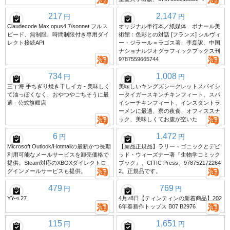
217
2,147
円
円
Claudecode Max opus4.7/sonnet フルス
オリジナル単行本／紙媒体 ボナール美
ピード、無制限、時間制限付き専用ダイ
術館：色彩との対話 [フランス] シルヴィ
レクト接続API
ー・ジラール＝ラゴス著、李磊訳、中国
ナショナルジオグラフィックブックス刊
9787559665744
734
1,008
円
円
三千海 手ちぎり焼き干しイカ - 美味しく
美味しいキングズシークレットスパイシ
て油っぽくなく、おやつやごちそうに最
ータイガースキンチキンフィート、スパ
適 - 公式旗艦店
イシーチキンフィート、インスタントラ
ーメンに最適、寮の夜食、オフィススナ
ック、美味しくてお腹が空いた
6
1,472
円
円
Microsoft Outlook/Hotmailの最新かつ長期
【新品正規品】ラリー・ゴニックとデビ
利用可能なメールサービスを卸売価格で
ッド・ウィーズナー著『生物学コミック
提供。Steam対応のXBOXダイレクトロ
ブック』、CITIC Press、978752172264
グインメールサービスも提供。
2。正規品です。
479
769
円
円
YY-4.27
4月28日【ティンティンの新着商品】202
6年春新作トップス B07 B2976
115
1,651
円
円