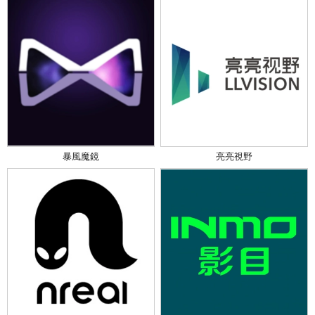
暴風魔鏡
亮亮視野