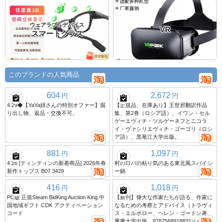
ウェアラブルデバイス
VR
スマートグラス
このブランドの人気商品
604
2,672
円
円
4.29◆【YaYa姉さんの特別オファー】掘
【正規品、在庫あり】王世邪翻訳作品
り出し物、返品・交換不可。
集、第2巻（ロシア語）、イワン・セル
ゲーエヴィチ・ツルゲーネフとニコラ
イ・ヴァシリエヴィチ・ゴーゴリ（ロシ
ア語）、黒竜江大学出版。
881
1,097
円
円
4.26 [ティンティンの新着商品] 2026年春
村のロバの粘り気のある東北風スパイシ
新作トップス B07 3429
ー鍋
416
1,018
円
円
PC版 正規Steam BidKing Auction King 中
【新刊】偉大な作家たちが語る、作家に
国地域ギフト CDK アクティベーション
なるための考察とアドバイス（トラヴィ
コード
ス・エルボロー、ヘレン・ゴードン著、
重慶大学出版、9787568918831ページ）