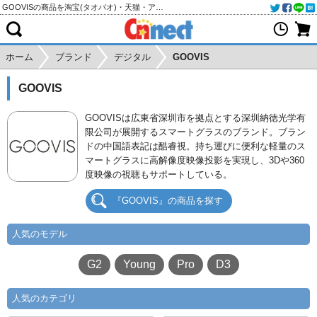
GOOVISの商品を淘宝(タオバオ)・天猫・アリババから個人輸入・購入代行
ホーム
ブランド
デジタル
GOOVIS
GOOVIS
GOOVISは広東省深圳市を拠点とする深圳納徳光学有
限公司が展開するスマートグラスのブランド。ブラン
ドの中国語表記は酷睿視。持ち運びに便利な軽量のス
マートグラスに高解像度映像投影を実現し、3Dや360
度映像の視聴もサポートしている。
『GOOVIS』の商品を探す
人気のモデル
G2
Young
Pro
D3
人気のカテゴリ