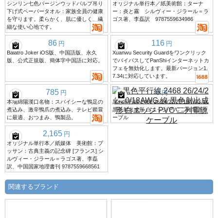
シンリン七色バージンウッドパルプ吊り
オリジナル単行本／紙美術館：ターナ
下げ式ペーパータオル：家族全員の健康
ー：炎と霧 シルヴィー・ジラール＝ラ
を守ります。柔らかく、肌に優しく、繊
ゴス著、李磊訳 9787559634986
細な使い心地です。
86
116
円
円
Balatro Joker iOS版、中国語版、永久
Xuanwu Security Guardをワンクリック
版、公式正規版、簡体字中国語に対応。
でバイパスしてPanShiインターネットカ
フェを無効化します。最新バージョン1.
7.34に対応しています。
785
6
円
円
本場綿陽漢口名物：スパイシーな鴨足の
黒色平行線 2468 26/24/22/20/18AWG 線
煮込み、激辛鴨爪の煮込み、テレビ鑑賞
黒色射出成形 白エッジ PVC 二列電源ケ
に最適、おつまみ、鴨製品。
ーブル
2,165
円
オリジナル単行本／紙媒体 美術館：プ
ッサン：古典主義の記念碑 [フランス] シ
ルヴィー・ジラール＝ラゴス著、李磊
訳、中国国家地理書刊 9787559668561
関連するブランド